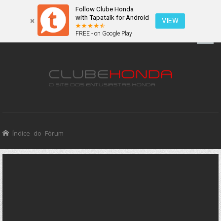
Follow Clube Honda
with Tapatalk for Android
VIEW
FREE - on Google Play
Índice do Fórum