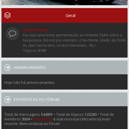
Geral
Apresentação
Faz aqui uma breve apresentação ao restante Clube sobre a
tua pessoa. Diz-nos por exemplo, o teu Nome, Idade, de Onde
és, que Carros tens, os teus Interesses... Etc.!
Tópicos:
9139
ANIVERSARIANTES
Hoje não há aniversariantes
ESTATÍSTICAS DO FÓRUM:
Total de mensagens
544891
• Total de tópicos
122283
• Total de
membros
9304
•
KupisWrire
é o(a) nosso(a) Utilizador(a) mais
recente. Bem-vindo(a) ao Fórum