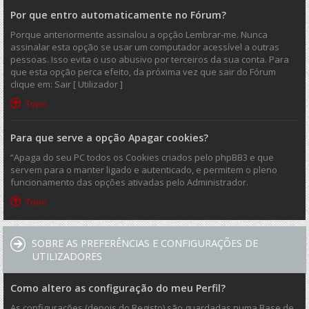
Por que entro automaticamente no Fórum?
Porque anteriormente assinalou a opção Lembrar-me. Nunca
assinalar esta opção se usar um computador acessível a outras
pessoas. Isso evita o uso abusivo por terceiros da sua conta. Para
que esta opção perca efeito, da próxima vez que sair do Fórum
clique em: Sair [ Utilizador ]
Topo
Para que serve a opção Apagar cookies?
“Apaga do seu PC todos os Cookies criados pelo phpBB3 e que
servem para o manter ligado e autenticado, e permitem o pleno
funcionamento das opções ativadas pelo Administrador.
Topo
SOBRE AS PREFERÊNCIAS E CONFIGURAÇÕES DE
UTILIZADORES
Como altero as configuração do meu Perfil?
As configurações (depois do Registo) são guardadas numa Base de