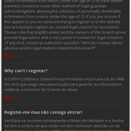
collect information from minors under the age of 13 to have written
parental consent or some other method of legal guardian
acknowledgment, allowing the collection of personally identifiable
information from a minor under the age of 13. If you are unsure if
this applies to you as someone trying to register or to the website
you are trying to register on, contact legal counsel for assistance.
Please note that phpBB Limited and the owner’s of this board cannot
provide legal advice and is not a point of contact for legal concerns
of any kind, except as outlined in question “Who do I contact about
abusive and/or legal matters related to this board?”.
Topo
Why can’t I register?
A COPPA (Childrens Online Privacy Protection Act) é uma Lei de 1998
dos EUA que exige uma autorização para guardar as informações
relativas a menores de 13 anos de idade.
Topo
Registei-me mas não consigo entrar!
Verifique se escreve corretamente o Nome de Utilizador e a Senha.
Se tem a certeza de que estão corretos tenha em atenção um de