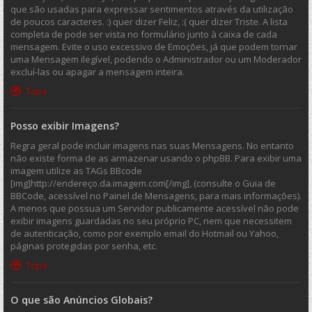
que são usadas para expressar sentimentos através da utilização
de poucos caracteres. :) quer dizer Feliz, :( quer dizer Triste. A lista
completa de pode ser vista no formulário junto à caixa de cada
mensagem. Evite o uso excessivo de Emoções, já que podem tornar
uma Mensagem ilegível, podendo o Administrador ou um Moderador
excluí-las ou apagar a mensagem inteira.
Topo
Posso exibir Imagens?
Regra geral pode incluir imagens nas suas Mensagens. No entanto
não existe forma de as armazenar usando o phpBB. Para exibir uma
imagem utilize as TAGs BBcode
[img]http://endereço.da.imagem.com[/img], (consulte o Guia de
BBCode, acessível no Painel de Mensagens, para mais informações).
A menos que possua um Servidor publicamente acessível não pode
exibir imagens guardadas no seu próprio PC, nem que necessitem
de autenticação, como por exemplo email do Hotmail ou Yahoo,
páginas protegidas por senha, etc.
Topo
O que são Anúncios Globais?