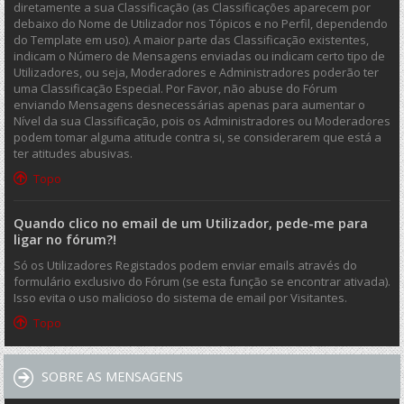
diretamente a sua Classificação (as Classificações aparecem por
debaixo do Nome de Utilizador nos Tópicos e no Perfil, dependendo
do Template em uso). A maior parte das Classificação existentes,
indicam o Número de Mensagens enviadas ou indicam certo tipo de
Utilizadores, ou seja, Moderadores e Administradores poderão ter
uma Classificação Especial. Por Favor, não abuse do Fórum
enviando Mensagens desnecessárias apenas para aumentar o
Nível da sua Classificação, pois os Administradores ou Moderadores
podem tomar alguma atitude contra si, se considerarem que está a
ter atitudes abusivas.
Topo
Quando clico no email de um Utilizador, pede-me para
ligar no fórum?!
Só os Utilizadores Registados podem enviar emails através do
formulário exclusivo do Fórum (se esta função se encontrar ativada).
Isso evita o uso malicioso do sistema de email por Visitantes.
Topo
SOBRE AS MENSAGENS