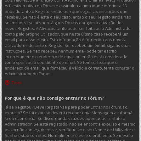
dois fatores. Se a função COPPA (Childrens Online Privacy Protection
Act) estiver ativa no Fórum e assinalou a uma idade inferior a 13
anos durante o Registo, então tem que seguir as instruções que
recebeu. Se não é este o seu caso, então o seu Registo ainda não
se encontra-se ativado. Alguns Fóruns obrigam à ativação dos
novos Registos. A Ativação tanto pode ser feita pelo Administrador
como pelo próprio Utilizador, que neste último caso receberá um
email para esse efeito. Esta informação é fornecida aos novos
Utilizadores durante o Registo. Se recebeu um email, siga as suas
instruções. Se não recebeu nenhum email pode ter escrito
incorretamente o endereço de email ou então está considerado
como spam pelo seu cliente de email. Se tem certeza que o
endereço de email que forneceu é válido e correto, tente contatar o
Administrador do Fórum.
Topo
Por que é que não consigo entrar no Fórum?
Já se Registou? Deve Registar-se para poder Entrar no Fórum. Foi
expulso? Se foi expulso deverá receber uma Mensagem a informá-
lo da ocorrência. Se discordar das razões apontadas contate o
Administrador. Se está registado, não se encontra expulso e mesmo
assim não conseguir entrar, verifique se o seu Nome de Utilizador e
Senha estão corretos. Normalmente é esse o problema. Se mesmo