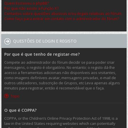
Quem Escreveu o phpBB?
Por que não existe a Função X?
Contactos sobre questões abusivas e/ou ilegais relativas ao Fórum.
Como faço para entrar em contato com o administrador do fórum?
QUESTÕES DE LOGIN E REGISTO
Por que é que tenho de registar-me?
Compete ao administrador do fórum decidir se para poder criar
mensagens, o registo é obrigatório. No entanto; o registo dá-lhe
acesso a ferramentas adicionais não disponíveis aos visitantes,
como imagens definíveis avatar, mensagens privadas, e-mail de
outros utilizadores, subscrição de Grupos, etc Leva apenas alguns
minutos para registrar, então é recomendável que o faça.
Topo
O que é COPPA?
COPPA, or the Children’s Online Privacy Protection Act of 1998, is a
law in the United States requiring websites which can potentially