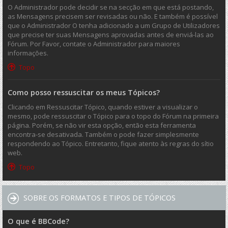
O Administrador pode decidir se na secção em que está postando,
as Mensagens precisem ser revisadas ou não. E também é possível
que o Administrador O tenha adicionado a um Grupo de Utilizadores
que precise ter suas Mensagens aprovadas antes de enviá-las ao
Fórum. Por Favor, contate o Administrador para maiores
informações.
Topo
Como posso ressuscitar os meus Tópicos?
Clicando em Ressuscitar Tópico, quando estiver a visualizar o
mesmo, pode ressuscitar o Tópico para o topo do Fórum na primeira
página. Porém, se não vir esta opção, então esta ferramenta
encontra-se desativada. Também o pode fazer simplesmente
respondendo ao Tópico. Entretanto, fique atento às regras do sítio
web.
Topo
SOBRE OS FORMATOS E TIPOS DE TÓPICOS
O que é BBCode?