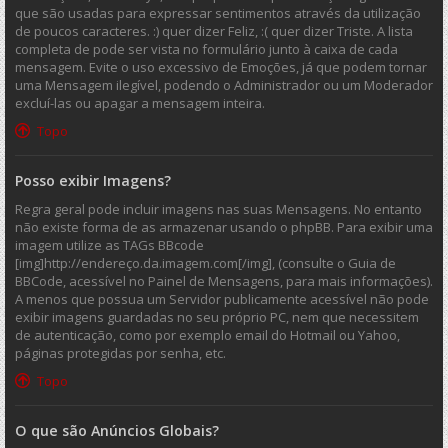
que são usadas para expressar sentimentos através da utilização
de poucos caracteres. :) quer dizer Feliz, :( quer dizer Triste. A lista
completa de pode ser vista no formulário junto à caixa de cada
mensagem. Evite o uso excessivo de Emoções, já que podem tornar
uma Mensagem ilegível, podendo o Administrador ou um Moderador
excluí-las ou apagar a mensagem inteira.
Topo
Posso exibir Imagens?
Regra geral pode incluir imagens nas suas Mensagens. No entanto
não existe forma de as armazenar usando o phpBB. Para exibir uma
imagem utilize as TAGs BBcode
[img]http://endereço.da.imagem.com[/img], (consulte o Guia de
BBCode, acessível no Painel de Mensagens, para mais informações).
A menos que possua um Servidor publicamente acessível não pode
exibir imagens guardadas no seu próprio PC, nem que necessitem
de autenticação, como por exemplo email do Hotmail ou Yahoo,
páginas protegidas por senha, etc.
Topo
O que são Anúncios Globais?