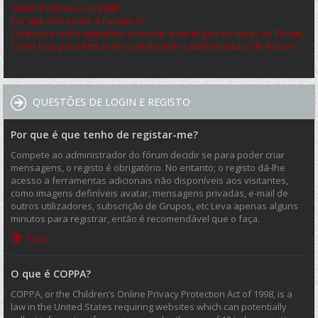
Quem Escreveu o phpBB?
Por que não existe a Função X?
Contactos sobre questões abusivas e/ou ilegais relativas ao Fórum.
Como faço para entrar em contato com o administrador do fórum?
QUESTÕES DE LOGIN E REGISTO
Por que é que tenho de registar-me?
Compete ao administrador do fórum decidir se para poder criar
mensagens, o registo é obrigatório. No entanto; o registo dá-lhe
acesso a ferramentas adicionais não disponíveis aos visitantes,
como imagens definíveis avatar, mensagens privadas, e-mail de
outros utilizadores, subscrição de Grupos, etc Leva apenas alguns
minutos para registrar, então é recomendável que o faça.
Topo
O que é COPPA?
COPPA, or the Children’s Online Privacy Protection Act of 1998, is a
law in the United States requiring websites which can potentially