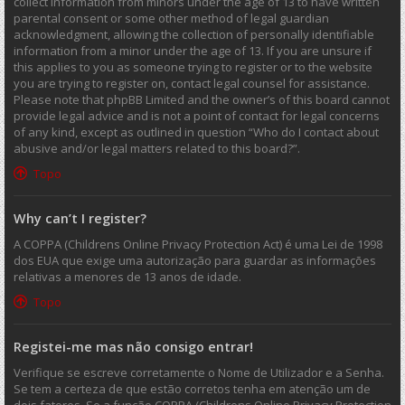
collect information from minors under the age of 13 to have written
parental consent or some other method of legal guardian
acknowledgment, allowing the collection of personally identifiable
information from a minor under the age of 13. If you are unsure if
this applies to you as someone trying to register or to the website
you are trying to register on, contact legal counsel for assistance.
Please note that phpBB Limited and the owner’s of this board cannot
provide legal advice and is not a point of contact for legal concerns
of any kind, except as outlined in question “Who do I contact about
abusive and/or legal matters related to this board?”.
Topo
Why can’t I register?
A COPPA (Childrens Online Privacy Protection Act) é uma Lei de 1998
dos EUA que exige uma autorização para guardar as informações
relativas a menores de 13 anos de idade.
Topo
Registei-me mas não consigo entrar!
Verifique se escreve corretamente o Nome de Utilizador e a Senha.
Se tem a certeza de que estão corretos tenha em atenção um de