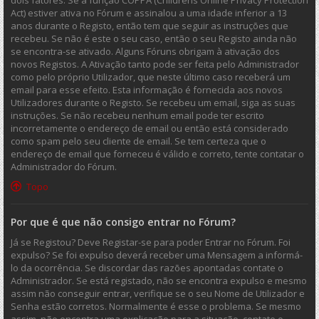
dois fatores. Se a função COPPA (Childrens Online Privacy Protection
Act) estiver ativa no Fórum e assinalou a uma idade inferior a 13
anos durante o Registo, então tem que seguir as instruções que
recebeu. Se não é este o seu caso, então o seu Registo ainda não
se encontra-se ativado. Alguns Fóruns obrigam à ativação dos
novos Registos. A Ativação tanto pode ser feita pelo Administrador
como pelo próprio Utilizador, que neste último caso receberá um
email para esse efeito. Esta informação é fornecida aos novos
Utilizadores durante o Registo. Se recebeu um email, siga as suas
instruções. Se não recebeu nenhum email pode ter escrito
incorretamente o endereço de email ou então está considerado
como spam pelo seu cliente de email. Se tem certeza que o
endereço de email que forneceu é válido e correto, tente contatar o
Administrador do Fórum.
Topo
Por que é que não consigo entrar no Fórum?
Já se Registou? Deve Registar-se para poder Entrar no Fórum. Foi
expulso? Se foi expulso deverá receber uma Mensagem a informá-
lo da ocorrência. Se discordar das razões apontadas contate o
Administrador. Se está registado, não se encontra expulso e mesmo
assim não conseguir entrar, verifique se o seu Nome de Utilizador e
Senha estão corretos. Normalmente é esse o problema. Se mesmo