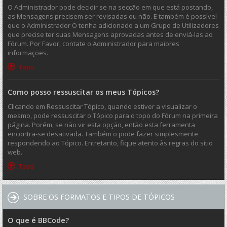
O Administrador pode decidir se na secção em que está postando,
as Mensagens precisem ser revisadas ou não. E também é possível
que o Administrador O tenha adicionado a um Grupo de Utilizadores
que precise ter suas Mensagens aprovadas antes de enviá-las ao
Fórum. Por Favor, contate o Administrador para maiores
informações.
Topo
Como posso ressuscitar os meus Tópicos?
Clicando em Ressuscitar Tópico, quando estiver a visualizar o
mesmo, pode ressuscitar o Tópico para o topo do Fórum na primeira
página. Porém, se não vir esta opção, então esta ferramenta
encontra-se desativada. Também o pode fazer simplesmente
respondendo ao Tópico. Entretanto, fique atento às regras do sítio
web.
Topo
SOBRE OS FORMATOS E TIPOS DE TÓPICOS
O que é BBCode?