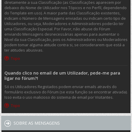
diretamente a sua Classificação (as Classificações aparecem por
debaixo do Nome de Utilizador nos Tópicos e no Perfil, dependendo
do Template em uso). A maior parte das Classificação existentes,
indicam o Número de Mensagens enviadas ou indicam certo tipo de
Utilizadores, ou seja, Moderadores e Administradores poderão ter
uma Classificação Especial. Por Favor, não abuse do Fórum
enviando Mensagens desnecessárias apenas para aumentar o
Nível da sua Classificação, pois os Administradores ou Moderadores
podem tomar alguma atitude contra si, se considerarem que está a
ter atitudes abusivas.
Topo
Quando clico no email de um Utilizador, pede-me para
ligar no fórum?!
Só os Utilizadores Registados podem enviar emails através do
formulário exclusivo do Fórum (se esta função se encontrar ativada).
Isso evita o uso malicioso do sistema de email por Visitantes.
Topo
SOBRE AS MENSAGENS