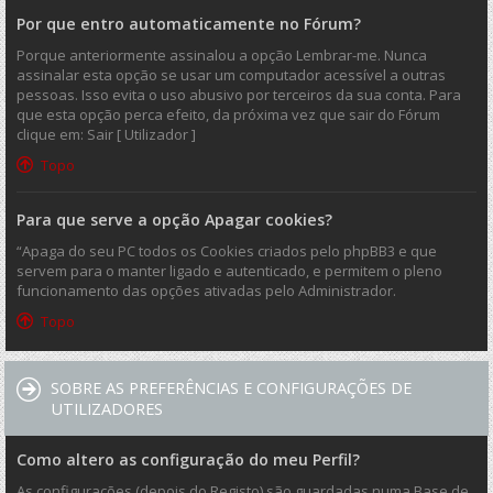
Por que entro automaticamente no Fórum?
Porque anteriormente assinalou a opção Lembrar-me. Nunca
assinalar esta opção se usar um computador acessível a outras
pessoas. Isso evita o uso abusivo por terceiros da sua conta. Para
que esta opção perca efeito, da próxima vez que sair do Fórum
clique em: Sair [ Utilizador ]
Topo
Para que serve a opção Apagar cookies?
“Apaga do seu PC todos os Cookies criados pelo phpBB3 e que
servem para o manter ligado e autenticado, e permitem o pleno
funcionamento das opções ativadas pelo Administrador.
Topo
SOBRE AS PREFERÊNCIAS E CONFIGURAÇÕES DE
UTILIZADORES
Como altero as configuração do meu Perfil?
As configurações (depois do Registo) são guardadas numa Base de