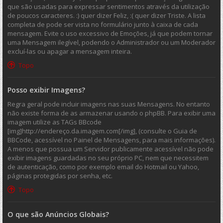
que são usadas para expressar sentimentos através da utilização
de poucos caracteres. :) quer dizer Feliz, :( quer dizer Triste. A lista
completa de pode ser vista no formulário junto à caixa de cada
mensagem. Evite o uso excessivo de Emoções, já que podem tornar
uma Mensagem ilegível, podendo o Administrador ou um Moderador
excluí-las ou apagar a mensagem inteira.
Topo
Posso exibir Imagens?
Regra geral pode incluir imagens nas suas Mensagens. No entanto
não existe forma de as armazenar usando o phpBB. Para exibir uma
imagem utilize as TAGs BBcode
[img]http://endereço.da.imagem.com[/img], (consulte o Guia de
BBCode, acessível no Painel de Mensagens, para mais informações).
A menos que possua um Servidor publicamente acessível não pode
exibir imagens guardadas no seu próprio PC, nem que necessitem
de autenticação, como por exemplo email do Hotmail ou Yahoo,
páginas protegidas por senha, etc.
Topo
O que são Anúncios Globais?