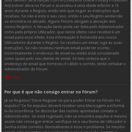
dois fatores. Se a função COPPA (Childrens Online Privacy Protection
Act) estiver ativa no Fórum e assinalou a uma idade inferior a 13
anos durante o Registo, então tem que seguir as instruções que
recebeu. Se não é este o seu caso, então o seu Registo ainda não
se encontra-se ativado. Alguns Fóruns obrigam à ativação dos
novos Registos. A Ativação tanto pode ser feita pelo Administrador
como pelo próprio Utilizador, que neste último caso receberá um
email para esse efeito. Esta informação é fornecida aos novos
Utilizadores durante o Registo. Se recebeu um email, siga as suas
instruções. Se não recebeu nenhum email pode ter escrito
incorretamente o endereço de email ou então está considerado
como spam pelo seu cliente de email. Se tem certeza que o
endereço de email que forneceu é válido e correto, tente contatar o
Administrador do Fórum.
Topo
Por que é que não consigo entrar no Fórum?
Já se Registou? Deve Registar-se para poder Entrar no Fórum. Foi
expulso? Se foi expulso deverá receber uma Mensagem a informá-
lo da ocorrência. Se discordar das razões apontadas contate o
Administrador. Se está registado, não se encontra expulso e mesmo
assim não conseguir entrar, verifique se o seu Nome de Utilizador e
Senha estão corretos. Normalmente é esse o problema. Se mesmo