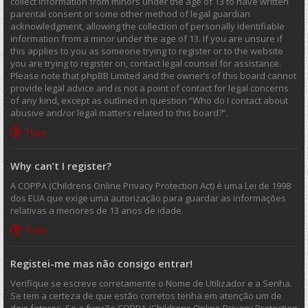
collect information from minors under the age of 13 to have written
parental consent or some other method of legal guardian
acknowledgment, allowing the collection of personally identifiable
information from a minor under the age of 13. If you are unsure if
this applies to you as someone trying to register or to the website
you are trying to register on, contact legal counsel for assistance.
Please note that phpBB Limited and the owner’s of this board cannot
provide legal advice and is not a point of contact for legal concerns
of any kind, except as outlined in question “Who do I contact about
abusive and/or legal matters related to this board?”.
Topo
Why can’t I register?
A COPPA (Childrens Online Privacy Protection Act) é uma Lei de 1998
dos EUA que exige uma autorização para guardar as informações
relativas a menores de 13 anos de idade.
Topo
Registei-me mas não consigo entrar!
Verifique se escreve corretamente o Nome de Utilizador e a Senha.
Se tem a certeza de que estão corretos tenha em atenção um de