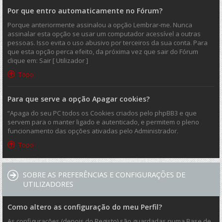
Por que entro automaticamente no Fórum?
Porque anteriormente assinalou a opção Lembrar-me. Nunca
assinalar esta opção se usar um computador acessível a outras
pessoas. Isso evita o uso abusivo por terceiros da sua conta. Para
que esta opção perca efeito, da próxima vez que sair do Fórum
clique em: Sair [ Utilizador ]
Topo
Para que serve a opção Apagar cookies?
“Apaga do seu PC todos os Cookies criados pelo phpBB3 e que
servem para o manter ligado e autenticado, e permitem o pleno
funcionamento das opções ativadas pelo Administrador.
Topo
SOBRE AS PREFERÊNCIAS E CONFIGURAÇÕES DE
UTILIZADORES
Como altero as configuração do meu Perfil?
As configurações (depois do Registo) são guardadas numa Base de