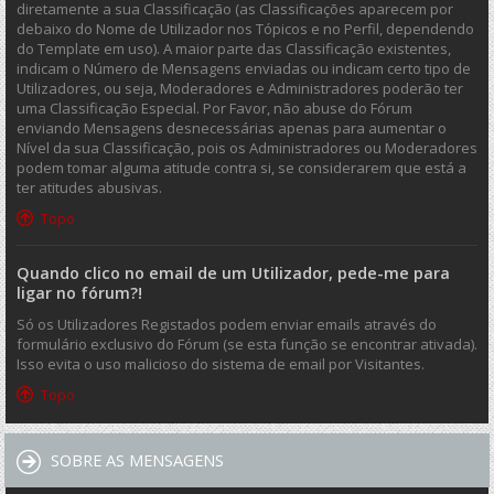
diretamente a sua Classificação (as Classificações aparecem por
debaixo do Nome de Utilizador nos Tópicos e no Perfil, dependendo
do Template em uso). A maior parte das Classificação existentes,
indicam o Número de Mensagens enviadas ou indicam certo tipo de
Utilizadores, ou seja, Moderadores e Administradores poderão ter
uma Classificação Especial. Por Favor, não abuse do Fórum
enviando Mensagens desnecessárias apenas para aumentar o
Nível da sua Classificação, pois os Administradores ou Moderadores
podem tomar alguma atitude contra si, se considerarem que está a
ter atitudes abusivas.
Topo
Quando clico no email de um Utilizador, pede-me para
ligar no fórum?!
Só os Utilizadores Registados podem enviar emails através do
formulário exclusivo do Fórum (se esta função se encontrar ativada).
Isso evita o uso malicioso do sistema de email por Visitantes.
Topo
SOBRE AS MENSAGENS