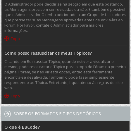
O Administrador pode decidir se na secção em que está postando,
as Mensagens precisem ser revisadas ou não. E também é possível
que o Administrador O tenha adicionado a um Grupo de Utilizadores
que precise ter suas Mensagens aprovadas antes de enviá-las ao
Fórum. Por Favor, contate o Administrador para maiores
informações.
Topo
Como posso ressuscitar os meus Tópicos?
Clicando em Ressuscitar Tópico, quando estiver a visualizar o
mesmo, pode ressuscitar o Tópico para o topo do Fórum na primeira
página. Porém, se não vir esta opção, então esta ferramenta
encontra-se desativada. Também o pode fazer simplesmente
respondendo ao Tópico. Entretanto, fique atento às regras do sítio
web.
Topo
SOBRE OS FORMATOS E TIPOS DE TÓPICOS
O que é BBCode?