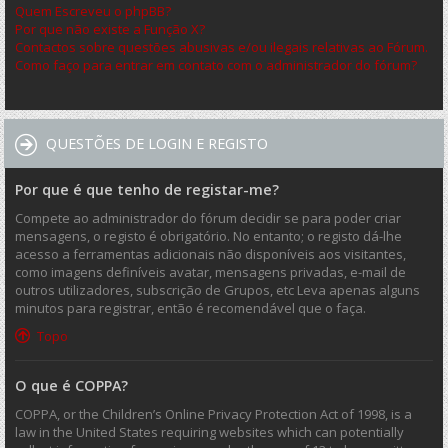
Quem Escreveu o phpBB?
Por que não existe a Função X?
Contactos sobre questões abusivas e/ou ilegais relativas ao Fórum.
Como faço para entrar em contato com o administrador do fórum?
QUESTÕES DE LOGIN E REGISTO
Por que é que tenho de registar-me?
Compete ao administrador do fórum decidir se para poder criar
mensagens, o registo é obrigatório. No entanto; o registo dá-lhe
acesso a ferramentas adicionais não disponíveis aos visitantes,
como imagens definíveis avatar, mensagens privadas, e-mail de
outros utilizadores, subscrição de Grupos, etc Leva apenas alguns
minutos para registrar, então é recomendável que o faça.
Topo
O que é COPPA?
COPPA, or the Children’s Online Privacy Protection Act of 1998, is a
law in the United States requiring websites which can potentially