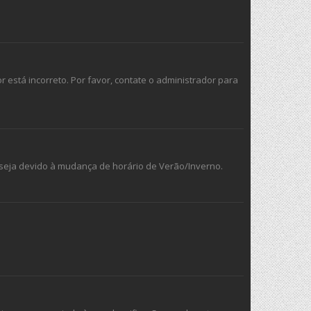
r está incorreto. Por favor, contate o administrador para
e seja devido à mudança de horário de Verão/Inverno.