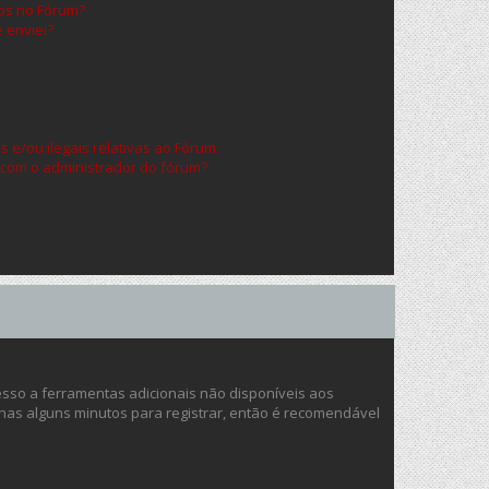
os no Fórum?
 enviei?
 e/ou ilegais relativas ao Fórum.
 com o administrador do fórum?
cesso a ferramentas adicionais não disponíveis aos
enas alguns minutos para registrar, então é recomendável