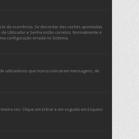
á-lo da ocorrência. Se discordar das razões apontadas
e de Utilizador e Senha estão corretos. Normalmente é
uma configuração errada no Sistema.
s de utilizadores que nunca colocaram mensagens, de
imeira vez. Clique em Entrar e em seguida em Esqueci-