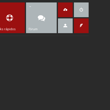
nks rápidos
fórum