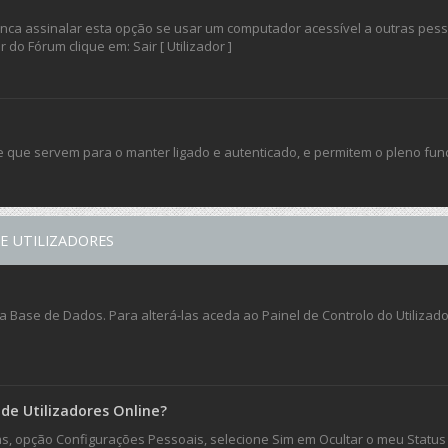
a assinalar esta opção se usar um computador acessível a outras pessoas
do Fórum clique em: Sair [ Utilizador ]
e que servem para o manter ligado e autenticado, e permitem o pleno fu
E UTILIZADORES
Base de Dados. Para alterá-las aceda ao Painel de Controlo do Utilizador 
de Utilizadores Online?
ias, opção Configurações Pessoais, selecione Sim em Ocultar o meu Status