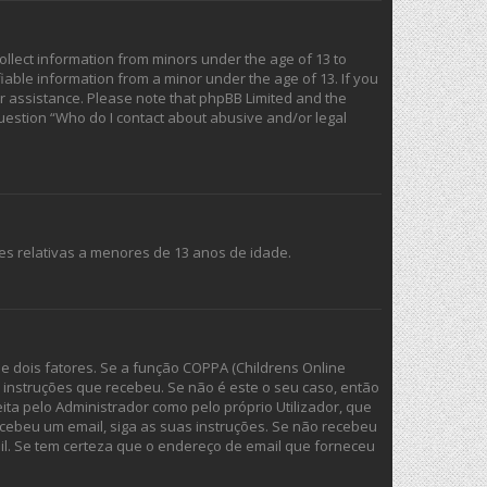
collect information from minors under the age of 13 to
iable information from a minor under the age of 13. If you
for assistance. Please note that phpBB Limited and the
 question “Who do I contact about abusive and/or legal
es relativas a menores de 13 anos de idade.
e dois fatores. Se a função COPPA (Childrens Online
as instruções que recebeu. Se não é este o seu caso, então
ita pelo Administrador como pelo próprio Utilizador, que
ecebeu um email, siga as suas instruções. Se não recebeu
l. Se tem certeza que o endereço de email que forneceu