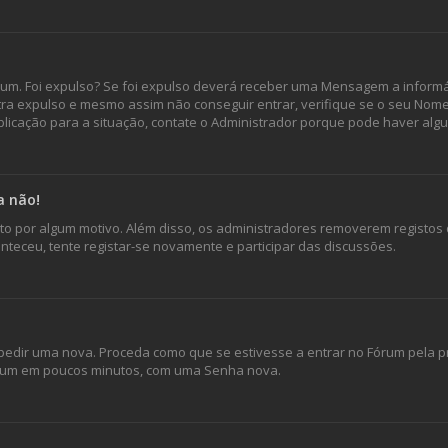
órum. Foi expulso? Se foi expulso deverá receber uma Mensagem a inform
ntra expulso e mesmo assim não conseguir entrar, verifique se o seu Nom
icação para a situação, contate o Administrador porque pode haver alg
a não!
isto por algum motivo. Além disso, os administradores removerem registo
teceu, tente registar-se novamente e participar das discussões.
edir uma nova. Proceda como que se estivesse a entrar no Fórum pela pr
 Fórum em poucos minutos, com uma Senha nova.