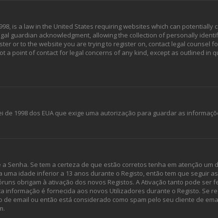
998, is a law in the United States requiring websites which can potentially 
al guardian acknowledgment, allowing the collection of personally identif
ster or to the website you are trying to register on, contact legal counsel 
ot a point of contact for legal concerns of any kind, except as outlined in
 Lei de 1998 dos EUA que exige uma autorização para guardar as informaçõ
e a Senha. Se tem a certeza de que estão corretos tenha em atenção um d
u a uma idade inferior a 13 anos durante o Registo, então tem que seguir 
óruns obrigam à ativação dos novos Registos. A Ativação tanto pode ser fe
ta informação é fornecida aos novos Utilizadores durante o Registo. Se r
o de email ou então está considerado como spam pelo seu cliente de emai
m.