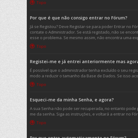
Topo
Por que é que não consigo entrar no Fórum?
Já se Registou? Deve Registar-se para poder Entrar no F
contate o Administrador. Se está registado, não se enco
esse o problema. Se mesmo assim, não encontra uma expl
Topo
Registei-me e já entrei anteriormente mas agor
É possível que o administrador tenha excluído o seu reg
modo a reduzir o tamanho da Base de Dados. Se isso acon
Topo
Esqueci-me da minha Senha, e agora?
A sua Senha não pode ser recuperada, no entanto pode p
me da senha. Siga as instruções, e voltará a entrar no
Topo
Por que entro automaticamente no Fórum?