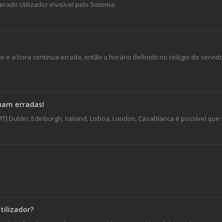
ado Utilizador invisível pelo Sistema.
e e a hora continua errada, então o horário definido no relógio do servido
nuam erradas!
T] Dublin, Edinburgh, Iceland, Lisboa, London, Casablanca é possível qu
ilizador?