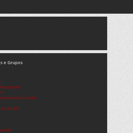
es e Grupos
?
ilizadores?
o?
m diferentes cores?
s do Fórum?
vadas!