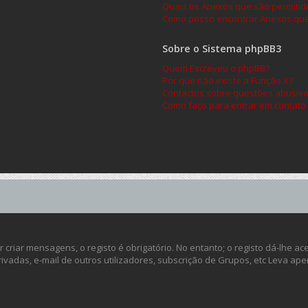
Quais os Anexos que são permitid
Como posso encontrar Anexos que
Sobre o Sistema phpBB3
Quem Escreveu o phpBB?
Por que não existe a Função X?
Contactos sobre questões abusivas
Como faço para entrar em contato
criar mensagens, o registo é obrigatório. No entanto; o registo dá-lhe a
ivadas, e-mail de outros utilizadores, subscrição de Grupos, etc Leva ap