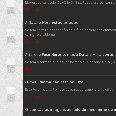
Moderadores poderão vê-lo Online. Passará a ser consider
Topo
A Data e Hora estão erradas!
Se tem certeza de ter definido o fuso horário corretament
corrigir o problema.
Topo
Alterei o Fuso Horário, mas a Data e Hora conti
Se tem a certeza que o fuso horário que escolheu é a [GM
Topo
O meu idioma não está na lista!
Este Fórum usa o Português europeu como Idioma oficial.
Topo
O que são as imagens ao lado do meu nome de ut