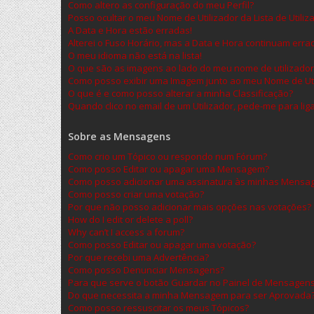
Como altero as configuração do meu Perfil?
Posso ocultar o meu Nome de Utilizador da Lista de Utiliz
A Data e Hora estão erradas!
Alterei o Fuso Horário, mas a Data e Hora continuam erra
O meu idioma não está na lista!
O que são as imagens ao lado do meu nome de utilizador
Como posso exibir uma Imagem junto ao meu Nome de Uti
O que é e como posso alterar a minha Classificação?
Quando clico no email de um Utilizador, pede-me para lig
Sobre as Mensagens
Como crio um Tópico ou respondo num Fórum?
Como posso Editar ou apagar uma Mensagem?
Como posso adicionar uma assinatura às minhas Mensa
Como posso criar uma votação?
Por que não posso adicionar mais opções nas votações?
How do I edit or delete a poll?
Why can’t I access a forum?
Como posso Editar ou apagar uma votação?
Por que recebi uma Advertência?
Como posso Denunciar Mensagens?
Para que serve o botão Guardar no Painel de Mensagen
Do que necessita a minha Mensagem para ser Aprovada
Como posso ressuscitar os meus Tópicos?