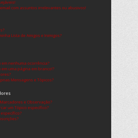
ejáveis!
email com assuntos irrelevantes ou abusivos!
os?
nha Lista de Amigos e Inimigos?
ou em nenhuma ocorrência?
u em uma página em branco!?
dores?
prias Mensagens e Tópicos?
dores
re Marcadores e Observação?
car um Tópico específico?
específico?
scrições?