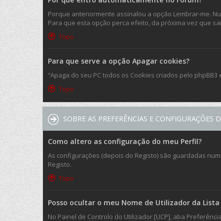
Porque anteriormente assinalou a opção Lembrar-me. Nunc
Para que esta opção perca efeito, da próxima vez que sair 
Topo
Para que serve a opção Apagar cookies?
“Apaga do seu PC todos os Cookies criados pelo phpBB3 
Topo
SOBRE AS PREFERÊNCIAS E CONFIGURAÇÕES D
Como altero as configuração do meu Perfil?
As configurações (depois do Registo) são guardadas numa 
Registo.
Topo
Posso ocultar o meu Nome de Utilizador da Lista 
No Painel de Controlo do Utilizador [UCP], aba Preferênc