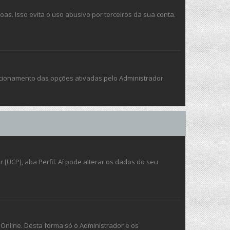
. Isso evita o uso abusivo por terceiros da sua conta.
ncionamento das opções ativadas pelo Administrador.
[UCP], aba Perfil. Aí pode alterar os dados do seu
 Online. Desta forma só o Administrador e os