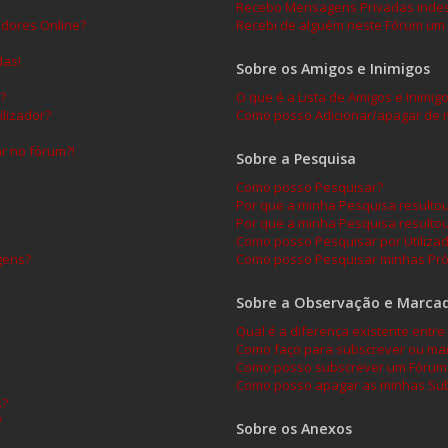
Recebo Mensagens Privadas indes
adores Online?
Recebi de alguém neste Fórum um 
das!
Sobre os Amigos e Inimigos
?
O que é a Lista de Amigos e Inimig
lizador?
Como posso Adicionar/apagar de mi
ar no fórum?!
Sobre a Pesquisa
Como posso Pesquisar?
Por que a minha Pesquisa result
Por que a minha Pesquisa resulto
Como posso Pesquisar por Utiliza
gens?
Como posso Pesquisar minhas Pró
Sobre a Observação e Marca
Qual é a diferença existente ent
Como faço para subscrever ou mar
Como posso subscrever um Fórum 
Como posso apagar as minhas Sub
s?
?
Sobre os Anexos