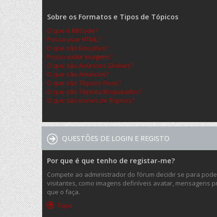
Sobre os Formatos e Tipos de Tópicos
O que é BBCode?
Posso usar HTML?
O que são Emoções?
Posso exibir Imagens?
O que são Anúncios Globais?
O que são Anúncios?
O que são Tópicos Fixos?
O que são Tópicos Bloqueados?
O que são ícones de Tópicos?
QUESTÕES DE LOGIN E REGISTO
Por que é que tenho de registar-me?
Compete ao administrador do fórum decidir se para poder 
visitantes, como imagens definíveis avatar, mensagens pr
que o faça.
Topo