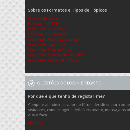
Sobre os Formatos e Tipos de Tópicos
O que é BBCode?
Posso usar HTML?
O que são Emoções?
Posso exibir Imagens?
O que são Anúncios Globais?
O que são Anúncios?
O que são Tópicos Fixos?
O que são Tópicos Bloqueados?
O que são ícones de Tópicos?
QUESTÕES DE LOGIN E REGISTO
Por que é que tenho de registar-me?
Compete ao administrador do fórum decidir se para poder 
visitantes, como imagens definíveis avatar, mensagens pr
que o faça.
Topo