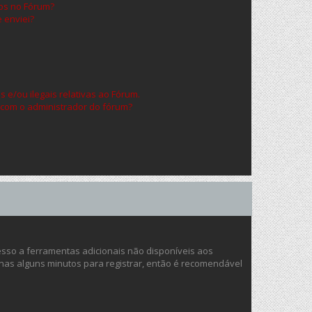
os no Fórum?
 enviei?
 e/ou ilegais relativas ao Fórum.
 com o administrador do fórum?
cesso a ferramentas adicionais não disponíveis aos
enas alguns minutos para registrar, então é recomendável