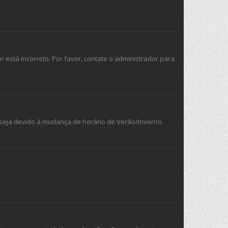
r está incorreto. Por favor, contate o administrador para
e seja devido à mudança de horário de Verão/Inverno.