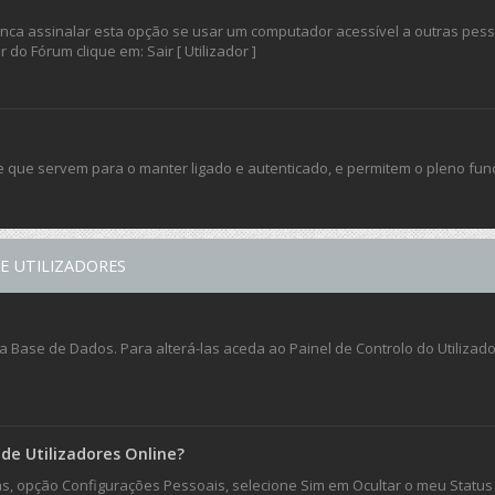
a assinalar esta opção se usar um computador acessível a outras pessoas
do Fórum clique em: Sair [ Utilizador ]
e que servem para o manter ligado e autenticado, e permitem o pleno fu
E UTILIZADORES
Base de Dados. Para alterá-las aceda ao Painel de Controlo do Utilizador 
de Utilizadores Online?
ias, opção Configurações Pessoais, selecione Sim em Ocultar o meu Status