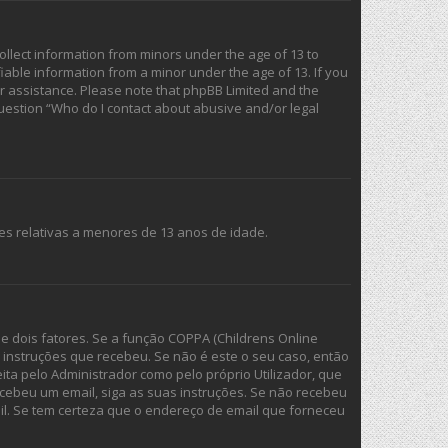
collect information from minors under the age of 13 to
iable information from a minor under the age of 13. If you
for assistance. Please note that phpBB Limited and the
 question “Who do I contact about abusive and/or legal
es relativas a menores de 13 anos de idade.
e dois fatores. Se a função COPPA (Childrens Online
as instruções que recebeu. Se não é este o seu caso, então
ita pelo Administrador como pelo próprio Utilizador, que
ecebeu um email, siga as suas instruções. Se não recebeu
l. Se tem certeza que o endereço de email que forneceu