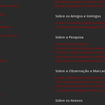
Recebo Mensagens Privadas indes
adores Online?
Recebi de alguém neste Fórum um 
das!
Sobre os Amigos e Inimigos
?
O que é a Lista de Amigos e Inimig
lizador?
Como posso Adicionar/apagar de mi
ar no fórum?!
Sobre a Pesquisa
Como posso Pesquisar?
Por que a minha Pesquisa result
Por que a minha Pesquisa resulto
Como posso Pesquisar por Utiliza
gens?
Como posso Pesquisar minhas Pró
Sobre a Observação e Marca
Qual é a diferença existente ent
Como faço para subscrever ou mar
Como posso subscrever um Fórum 
Como posso apagar as minhas Sub
s?
?
Sobre os Anexos