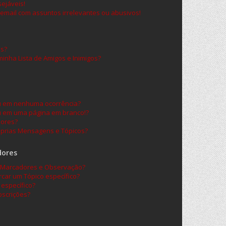
ejáveis!
email com assuntos irrelevantes ou abusivos!
os?
nha Lista de Amigos e Inimigos?
ou em nenhuma ocorrência?
u em uma página em branco!?
dores?
prias Mensagens e Tópicos?
dores
re Marcadores e Observação?
car um Tópico específico?
específico?
scrições?