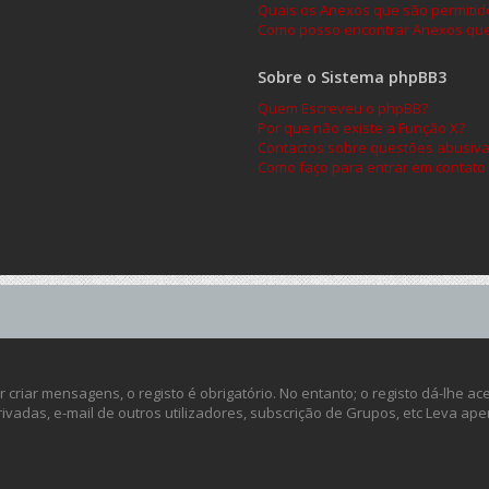
Quais os Anexos que são permitid
Como posso encontrar Anexos que
Sobre o Sistema phpBB3
Quem Escreveu o phpBB?
Por que não existe a Função X?
Contactos sobre questões abusivas
Como faço para entrar em contato
criar mensagens, o registo é obrigatório. No entanto; o registo dá-lhe a
ivadas, e-mail de outros utilizadores, subscrição de Grupos, etc Leva ap