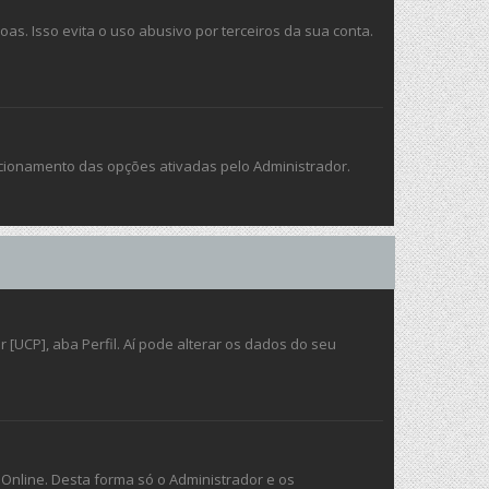
. Isso evita o uso abusivo por terceiros da sua conta.
ncionamento das opções ativadas pelo Administrador.
[UCP], aba Perfil. Aí pode alterar os dados do seu
 Online. Desta forma só o Administrador e os