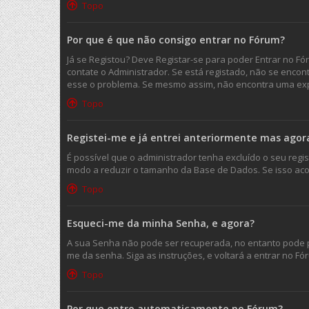
Topo
Por que é que não consigo entrar no Fórum?
Já se Registou? Deve Registar-se para poder Entrar no F
contate o Administrador. Se está registado, não se enco
esse o problema. Se mesmo assim, não encontra uma expl
Topo
Registei-me e já entrei anteriormente mas agor
É possível que o administrador tenha excluído o seu reg
modo a reduzir o tamanho da Base de Dados. Se isso acon
Topo
Esqueci-me da minha Senha, e agora?
A sua Senha não pode ser recuperada, no entanto pode p
me da senha. Siga as instruções, e voltará a entrar no
Topo
Por que entro automaticamente no Fórum?