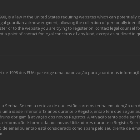
998, is a law in the United States requiring websites which can potentially 
al guardian acknowledgment, allowing the collection of personally identif
ster or to the website you are trying to register on, contact legal counsel 
ot a point of contact for legal concerns of any kind, except as outlined in
 Lei de 1998 dos EUA que exige uma autorização para guardar as informaçõ
e a Senha. Se tem a certeza de que estão corretos tenha em atenção um d
u a uma idade inferior a 13 anos durante o Registo, então tem que seguir 
óruns obrigam à ativação dos novos Registos. A Ativação tanto pode ser fe
ta informação é fornecida aos novos Utilizadores durante o Registo. Se r
o de email ou então está considerado como spam pelo seu cliente de emai
m.