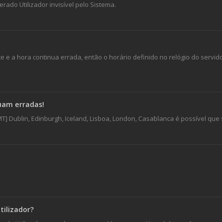
ado Utilizador invisível pelo Sistema.
e e a hora continua errada, então o horário definido no relógio do servido
nuam erradas!
T] Dublin, Edinburgh, Iceland, Lisboa, London, Casablanca é possível qu
ilizador?