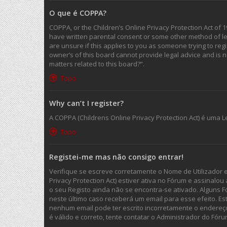
O que é COPPA?
COPPA, or the Children’s Online Privacy Protection Act of 1
have written parental consent or some other method of leg
are unsure if this applies to you as someone trying to regi
owner’s of this board cannot provide legal advice and is n
matters related to this board?”.
Topo
Why can’t I register?
A COPPA (Childrens Online Privacy Protection Act) é uma
Topo
Registei-me mas não consigo entrar!
Verifique se escreve corretamente o Nome de Utilizador 
Privacy Protection Act) estiver ativa no Fórum e assinalo
o seu Registo ainda não se encontra-se ativado. Alguns F
neste último caso receberá um email para esse efeito. Es
nenhum email pode ter escrito incorretamente o endereç
é válido e correto, tente contatar o Administrador do Fóru