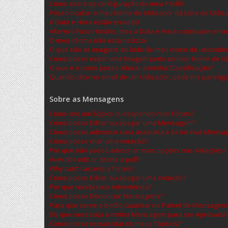
Como altero as configuração do meu Perfil?
Posso ocultar o meu Nome de Utilizador da Lista de Utiliz
A Data e Hora estão erradas!
Alterei o Fuso Horário, mas a Data e Hora continuam erra
O meu idioma não está na lista!
O que são as imagens ao lado do meu nome de utilizador
Como posso exibir uma Imagem junto ao meu Nome de Uti
O que é e como posso alterar a minha Classificação?
Quando clico no email de um Utilizador, pede-me para lig
Sobre as Mensagens
Como crio um Tópico ou respondo num Fórum?
Como posso Editar ou apagar uma Mensagem?
Como posso adicionar uma assinatura às minhas Mensa
Como posso criar uma votação?
Por que não posso adicionar mais opções nas votações?
How do I edit or delete a poll?
Why can’t I access a forum?
Como posso Editar ou apagar uma votação?
Por que recebi uma Advertência?
Como posso Denunciar Mensagens?
Para que serve o botão Guardar no Painel de Mensagen
Do que necessita a minha Mensagem para ser Aprovada
Como posso ressuscitar os meus Tópicos?