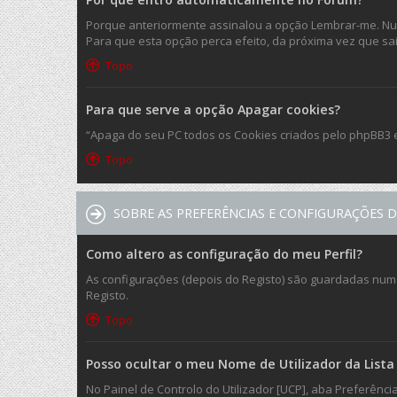
Porque anteriormente assinalou a opção Lembrar-me. Nunc
Para que esta opção perca efeito, da próxima vez que sair 
Topo
Para que serve a opção Apagar cookies?
“Apaga do seu PC todos os Cookies criados pelo phpBB3 
Topo
SOBRE AS PREFERÊNCIAS E CONFIGURAÇÕES D
Como altero as configuração do meu Perfil?
As configurações (depois do Registo) são guardadas numa 
Registo.
Topo
Posso ocultar o meu Nome de Utilizador da Lista 
No Painel de Controlo do Utilizador [UCP], aba Preferênc