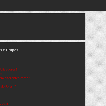
es e Grupos
?
ilizadores?
o?
m diferentes cores?
s do Fórum?
vadas!