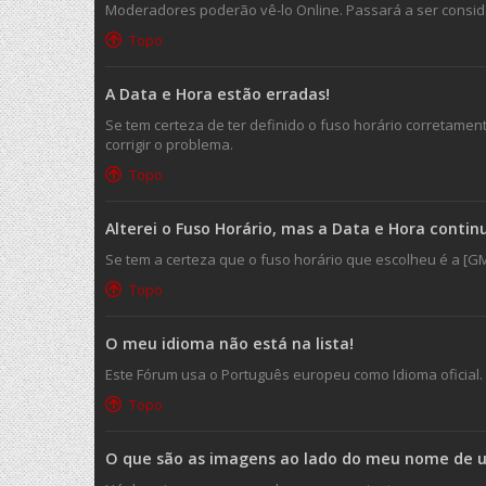
Moderadores poderão vê-lo Online. Passará a ser consider
Topo
A Data e Hora estão erradas!
Se tem certeza de ter definido o fuso horário corretament
corrigir o problema.
Topo
Alterei o Fuso Horário, mas a Data e Hora conti
Se tem a certeza que o fuso horário que escolheu é a [GM
Topo
O meu idioma não está na lista!
Este Fórum usa o Português europeu como Idioma oficial.
Topo
O que são as imagens ao lado do meu nome de ut