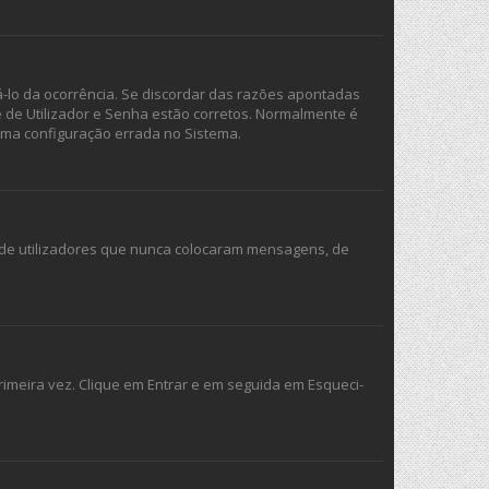
á-lo da ocorrência. Se discordar das razões apontadas
e de Utilizador e Senha estão corretos. Normalmente é
uma configuração errada no Sistema.
s de utilizadores que nunca colocaram mensagens, de
imeira vez. Clique em Entrar e em seguida em Esqueci-