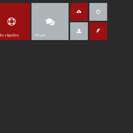
nks rápidos
fórum