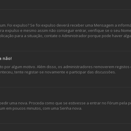
órum. Foi expulso? Se foi expulso deverá receber uma Mensagem a inform
ntra expulso e mesmo assim não conseguir entrar, verifique se o seu Nom
icação para a situação, contate o Administrador porque pode haver alg
a não!
isto por algum motivo. Além disso, os administradores removerem registo
teceu, tente registar-se novamente e participar das discussões.
edir uma nova. Proceda como que se estivesse a entrar no Fórum pela pr
 Fórum em poucos minutos, com uma Senha nova.