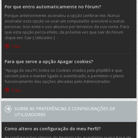
Por que entro automaticamente no Fórum?
Porque anteriormente assinalou a opção Lembrar-me. Nunca
assinalar esta opção se usar um computador acessível a outras
pessoas. Isso evita o uso abusivo por terceiros da sua conta. Para
que esta opção perca efeito, da próxima vez que sair do Fórum
clique em: Sair [ Utilizador ]
Topo
Para que serve a opção Apagar cookies?
“Apaga do seu PC todos os Cookies criados pelo phpBB3 e que
servem para o manter ligado e autenticado, e permitem o pleno
funcionamento das opções ativadas pelo Administrador.
Topo
SOBRE AS PREFERÊNCIAS E CONFIGURAÇÕES DE
UTILIZADORES
Como altero as configuração do meu Perfil?
As configurações (depois do Registo) são guardadas numa Base de