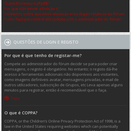
Quem Escreveu o phpBB?
Por que não existe a Função X?
Contactos sobre questões abusivas e/ou ilegais relativas ao Fórum.
Como faço para entrar em contato com o administrador do fórum?
QUESTÕES DE LOGIN E REGISTO
Por que é que tenho de registar-me?
Compete ao administrador do fórum decidir se para poder criar
mensagens, o registo é obrigatório. No entanto; o registo dá-lhe
acesso a ferramentas adicionais não disponíveis aos visitantes,
como imagens definíveis avatar, mensagens privadas, e-mail de
outros utilizadores, subscrição de Grupos, etc Leva apenas alguns
minutos para registrar, então é recomendável que o faça.
Topo
O que é COPPA?
COPPA, or the Children’s Online Privacy Protection Act of 1998, is a
law in the United States requiring websites which can potentially