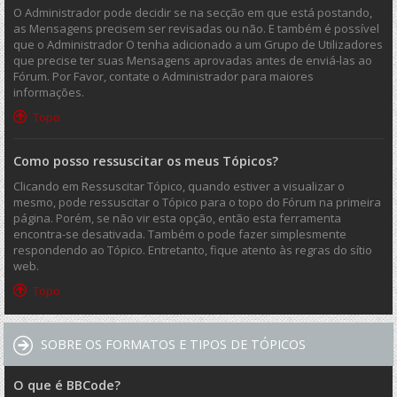
O Administrador pode decidir se na secção em que está postando,
as Mensagens precisem ser revisadas ou não. E também é possível
que o Administrador O tenha adicionado a um Grupo de Utilizadores
que precise ter suas Mensagens aprovadas antes de enviá-las ao
Fórum. Por Favor, contate o Administrador para maiores
informações.
Topo
Como posso ressuscitar os meus Tópicos?
Clicando em Ressuscitar Tópico, quando estiver a visualizar o
mesmo, pode ressuscitar o Tópico para o topo do Fórum na primeira
página. Porém, se não vir esta opção, então esta ferramenta
encontra-se desativada. Também o pode fazer simplesmente
respondendo ao Tópico. Entretanto, fique atento às regras do sítio
web.
Topo
SOBRE OS FORMATOS E TIPOS DE TÓPICOS
O que é BBCode?