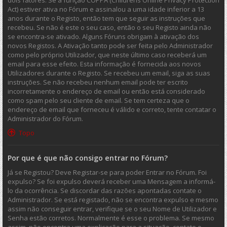
dois fatores. Se a função COPPA (Childrens Online Privacy Protection
Act) estiver ativa no Fórum e assinalou a uma idade inferior a 13
anos durante o Registo, então tem que seguir as instruções que
recebeu. Se não é este o seu caso, então o seu Registo ainda não
se encontra-se ativado. Alguns Fóruns obrigam à ativação dos
novos Registos. A Ativação tanto pode ser feita pelo Administrador
como pelo próprio Utilizador, que neste último caso receberá um
email para esse efeito. Esta informação é fornecida aos novos
Utilizadores durante o Registo. Se recebeu um email, siga as suas
instruções. Se não recebeu nenhum email pode ter escrito
incorretamente o endereço de email ou então está considerado
como spam pelo seu cliente de email. Se tem certeza que o
endereço de email que forneceu é válido e correto, tente contatar o
Administrador do Fórum.
Topo
Por que é que não consigo entrar no Fórum?
Já se Registou? Deve Registar-se para poder Entrar no Fórum. Foi
expulso? Se foi expulso deverá receber uma Mensagem a informá-
lo da ocorrência. Se discordar das razões apontadas contate o
Administrador. Se está registado, não se encontra expulso e mesmo
assim não conseguir entrar, verifique se o seu Nome de Utilizador e
Senha estão corretos. Normalmente é esse o problema. Se mesmo