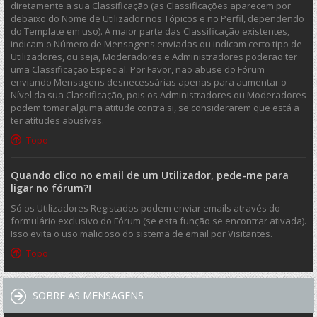
diretamente a sua Classificação (as Classificações aparecem por
debaixo do Nome de Utilizador nos Tópicos e no Perfil, dependendo
do Template em uso). A maior parte das Classificação existentes,
indicam o Número de Mensagens enviadas ou indicam certo tipo de
Utilizadores, ou seja, Moderadores e Administradores poderão ter
uma Classificação Especial. Por Favor, não abuse do Fórum
enviando Mensagens desnecessárias apenas para aumentar o
Nível da sua Classificação, pois os Administradores ou Moderadores
podem tomar alguma atitude contra si, se considerarem que está a
ter atitudes abusivas.
Topo
Quando clico no email de um Utilizador, pede-me para
ligar no fórum?!
Só os Utilizadores Registados podem enviar emails através do
formulário exclusivo do Fórum (se esta função se encontrar ativada).
Isso evita o uso malicioso do sistema de email por Visitantes.
Topo
SOBRE AS MENSAGENS