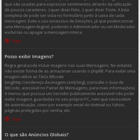
que são usadas para expressar sentimentos através da utilização
de poucos caracteres. :) quer dizer Feliz, :( quer dizer Triste. A lista
completa de pode ser vista no formulário junto à caixa de cada
mensagem. Evite o uso excessivo de Emoções, já que podem tornar
uma Mensagem ilegível, podendo o Administrador ou um Moderador
excluí-las ou apagar a mensagem inteira.
Topo
Posso exibir Imagens?
Regra geral pode incluir imagens nas suas Mensagens. No entanto
não existe forma de as armazenar usando o phpBB. Para exibir uma
imagem utilize as TAGs BBcode
[img]http://endereço.da.imagem.com[/img], (consulte o Guia de
BBCode, acessível no Painel de Mensagens, para mais informações).
A menos que possua um Servidor publicamente acessível não pode
exibir imagens guardadas no seu próprio PC, nem que necessitem
de autenticação, como por exemplo email do Hotmail ou Yahoo,
páginas protegidas por senha, etc.
Topo
O que são Anúncios Globais?