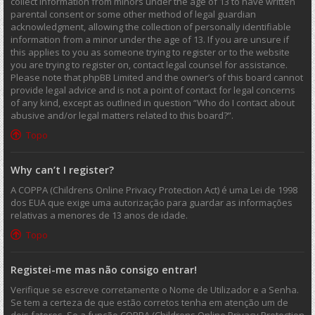
collect information from minors under the age of 13 to have written
parental consent or some other method of legal guardian
acknowledgment, allowing the collection of personally identifiable
information from a minor under the age of 13. If you are unsure if
this applies to you as someone trying to register or to the website
you are trying to register on, contact legal counsel for assistance.
Please note that phpBB Limited and the owner’s of this board cannot
provide legal advice and is not a point of contact for legal concerns
of any kind, except as outlined in question “Who do I contact about
abusive and/or legal matters related to this board?”.
Topo
Why can’t I register?
A COPPA (Childrens Online Privacy Protection Act) é uma Lei de 1998
dos EUA que exige uma autorização para guardar as informações
relativas a menores de 13 anos de idade.
Topo
Registei-me mas não consigo entrar!
Verifique se escreve corretamente o Nome de Utilizador e a Senha.
Se tem a certeza de que estão corretos tenha em atenção um de