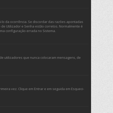
á-lo da ocorrência. Se discordar das razões apontadas
e de Utilizador e Senha estão corretos. Normalmente é
uma configuração errada no Sistema.
s de utilizadores que nunca colocaram mensagens, de
imeira vez. Clique em Entrar e em seguida em Esqueci-