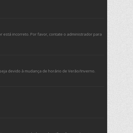
r está incorreto. Por favor, contate o administrador para
e seja devido à mudança de horário de Verão/Inverno.