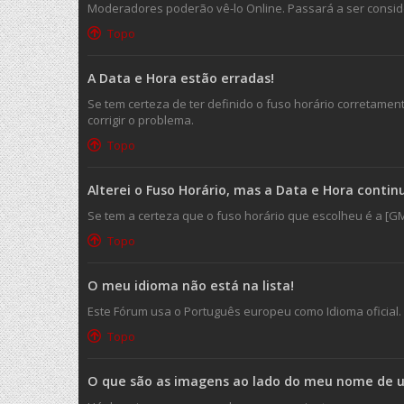
Moderadores poderão vê-lo Online. Passará a ser consider
Topo
A Data e Hora estão erradas!
Se tem certeza de ter definido o fuso horário corretament
corrigir o problema.
Topo
Alterei o Fuso Horário, mas a Data e Hora conti
Se tem a certeza que o fuso horário que escolheu é a [GM
Topo
O meu idioma não está na lista!
Este Fórum usa o Português europeu como Idioma oficial.
Topo
O que são as imagens ao lado do meu nome de ut