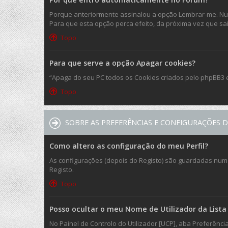
Porque anteriormente assinalou a opção Lembrar-me. Nunc
Para que esta opção perca efeito, da próxima vez que sair 
Topo
Para que serve a opção Apagar cookies?
“Apaga do seu PC todos os Cookies criados pelo phpBB3 
Topo
SOBRE AS PREFERÊNCIAS E CONFIGURAÇÕES D
Como altero as configuração do meu Perfil?
As configurações (depois do Registo) são guardadas numa 
Registo.
Topo
Posso ocultar o meu Nome de Utilizador da Lista 
No Painel de Controlo do Utilizador [UCP], aba Preferênc