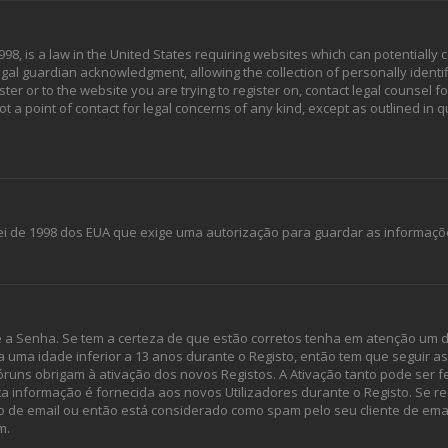
998, is a law in the United States requiring websites which can potentially 
al guardian acknowledgment, allowing the collection of personally identif
ster or to the website you are trying to register on, contact legal counsel 
ot a point of contact for legal concerns of any kind, except as outlined in
 Lei de 1998 dos EUA que exige uma autorização para guardar as informaçõ
e a Senha. Se tem a certeza de que estão corretos tenha em atenção um d
u a uma idade inferior a 13 anos durante o Registo, então tem que seguir 
óruns obrigam à ativação dos novos Registos. A Ativação tanto pode ser fe
ta informação é fornecida aos novos Utilizadores durante o Registo. Se r
o de email ou então está considerado como spam pelo seu cliente de emai
m.