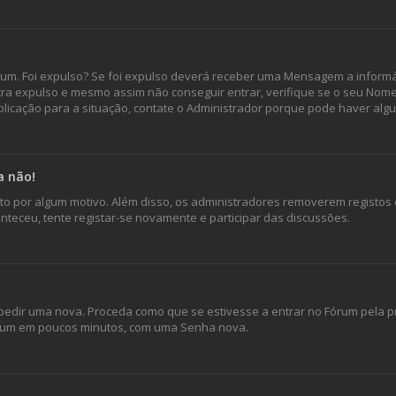
órum. Foi expulso? Se foi expulso deverá receber uma Mensagem a inform
ntra expulso e mesmo assim não conseguir entrar, verifique se o seu Nom
icação para a situação, contate o Administrador porque pode haver alg
a não!
isto por algum motivo. Além disso, os administradores removerem registo
teceu, tente registar-se novamente e participar das discussões.
edir uma nova. Proceda como que se estivesse a entrar no Fórum pela pr
 Fórum em poucos minutos, com uma Senha nova.