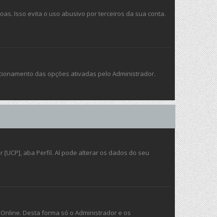
. Isso evita o uso abusivo por terceiros da sua conta.
ncionamento das opções ativadas pelo Administrador.
[UCP], aba Perfil. Aí pode alterar os dados do seu
 Online. Desta forma só o Administrador e os