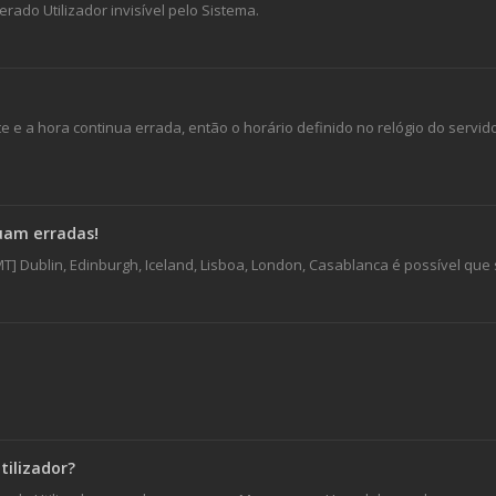
ado Utilizador invisível pelo Sistema.
e e a hora continua errada, então o horário definido no relógio do servido
nuam erradas!
T] Dublin, Edinburgh, Iceland, Lisboa, London, Casablanca é possível qu
ilizador?