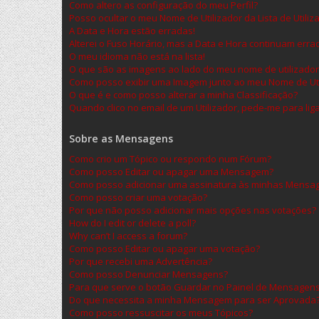
Como altero as configuração do meu Perfil?
Posso ocultar o meu Nome de Utilizador da Lista de Utiliz
A Data e Hora estão erradas!
Alterei o Fuso Horário, mas a Data e Hora continuam erra
O meu idioma não está na lista!
O que são as imagens ao lado do meu nome de utilizador
Como posso exibir uma Imagem junto ao meu Nome de Uti
O que é e como posso alterar a minha Classificação?
Quando clico no email de um Utilizador, pede-me para lig
Sobre as Mensagens
Como crio um Tópico ou respondo num Fórum?
Como posso Editar ou apagar uma Mensagem?
Como posso adicionar uma assinatura às minhas Mensa
Como posso criar uma votação?
Por que não posso adicionar mais opções nas votações?
How do I edit or delete a poll?
Why can’t I access a forum?
Como posso Editar ou apagar uma votação?
Por que recebi uma Advertência?
Como posso Denunciar Mensagens?
Para que serve o botão Guardar no Painel de Mensagen
Do que necessita a minha Mensagem para ser Aprovada
Como posso ressuscitar os meus Tópicos?