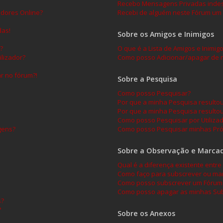
Recebo Mensagens Privadas indes
adores Online?
Recebi de alguém neste Fórum um 
das!
Sobre os Amigos e Inimigos
?
O que é a Lista de Amigos e Inimig
lizador?
Como posso Adicionar/apagar de mi
ar no fórum?!
Sobre a Pesquisa
Como posso Pesquisar?
Por que a minha Pesquisa result
Por que a minha Pesquisa resulto
Como posso Pesquisar por Utiliza
gens?
Como posso Pesquisar minhas Pró
Sobre a Observação e Marca
Qual é a diferença existente ent
Como faço para subscrever ou mar
Como posso subscrever um Fórum 
Como posso apagar as minhas Sub
s?
?
Sobre os Anexos