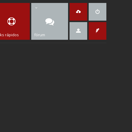
nks rápidos
fórum