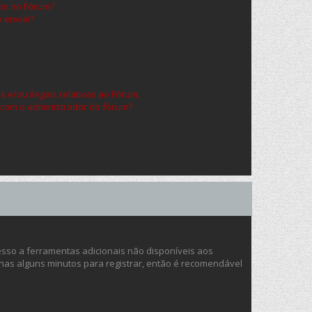
os no Fórum?
 enviei?
 e/ou ilegais relativas ao Fórum.
 com o administrador do fórum?
cesso a ferramentas adicionais não disponíveis aos
enas alguns minutos para registrar, então é recomendável