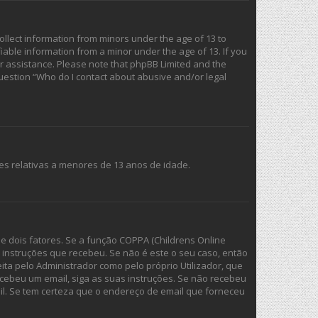
collect information from minors under the age of 13 to
iable information from a minor under the age of 13. If you
for assistance. Please note that phpBB Limited and the
 question “Who do I contact about abusive and/or legal
es relativas a menores de 13 anos de idade.
e dois fatores. Se a função COPPA (Childrens Online
as instruções que recebeu. Se não é este o seu caso, então
ita pelo Administrador como pelo próprio Utilizador, que
ecebeu um email, siga as suas instruções. Se não recebeu
l. Se tem certeza que o endereço de email que forneceu