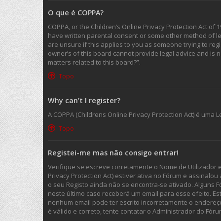
O que é COPPA?
COPPA, or the Children’s Online Privacy Protection Act of 1
have written parental consent or some other method of leg
are unsure if this applies to you as someone trying to regi
owner’s of this board cannot provide legal advice and is n
matters related to this board?”.
Topo
Why can’t I register?
A COPPA (Childrens Online Privacy Protection Act) é uma
Topo
Registei-me mas não consigo entrar!
Verifique se escreve corretamente o Nome de Utilizador 
Privacy Protection Act) estiver ativa no Fórum e assinalo
o seu Registo ainda não se encontra-se ativado. Alguns F
neste último caso receberá um email para esse efeito. Es
nenhum email pode ter escrito incorretamente o endereç
é válido e correto, tente contatar o Administrador do Fóru