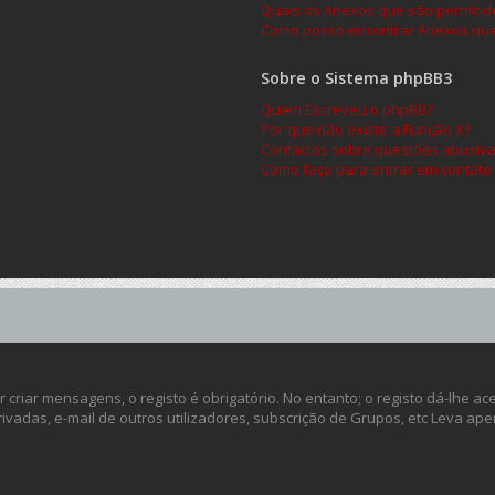
Quais os Anexos que são permitid
Como posso encontrar Anexos que
Sobre o Sistema phpBB3
Quem Escreveu o phpBB?
Por que não existe a Função X?
Contactos sobre questões abusivas
Como faço para entrar em contato
criar mensagens, o registo é obrigatório. No entanto; o registo dá-lhe a
ivadas, e-mail de outros utilizadores, subscrição de Grupos, etc Leva ap