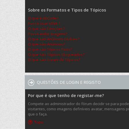
Sobre os Formatos e Tipos de Tópicos
O que é BBCode?
Posso usar HTML?
O que são Emoções?
Posso exibir Imagens?
O que são Anúncios Globais?
O que são Anúncios?
O que são Tópicos Fixos?
O que são Tópicos Bloqueados?
O que são ícones de Tópicos?
QUESTÕES DE LOGIN E REGISTO
Por que é que tenho de registar-me?
Compete ao administrador do fórum decidir se para poder 
visitantes, como imagens definíveis avatar, mensagens pr
que o faça.
Topo