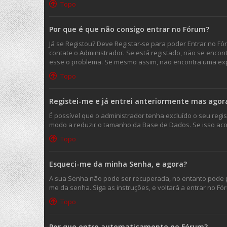
Topo
Por que é que não consigo entrar no Fórum?
Já se Registou? Deve Registar-se para poder Entrar no F
contate o Administrador. Se está registado, não se enco
esse o problema. Se mesmo assim, não encontra uma expl
Topo
Registei-me e já entrei anteriormente mas agor
É possível que o administrador tenha excluído o seu reg
modo a reduzir o tamanho da Base de Dados. Se isso acon
Topo
Esqueci-me da minha Senha, e agora?
A sua Senha não pode ser recuperada, no entanto pode p
me da senha. Siga as instruções, e voltará a entrar no
Topo
Por que entro automaticamente no Fórum?