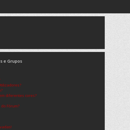
es e Grupos
?
ilizadores?
o?
m diferentes cores?
s do Fórum?
vadas!