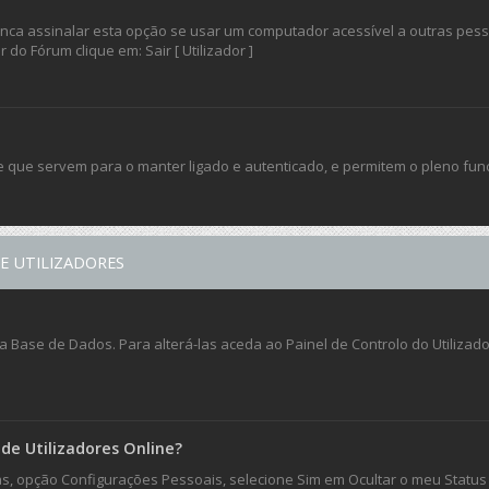
a assinalar esta opção se usar um computador acessível a outras pessoas
do Fórum clique em: Sair [ Utilizador ]
e que servem para o manter ligado e autenticado, e permitem o pleno fu
E UTILIZADORES
Base de Dados. Para alterá-las aceda ao Painel de Controlo do Utilizador 
de Utilizadores Online?
ias, opção Configurações Pessoais, selecione Sim em Ocultar o meu Status