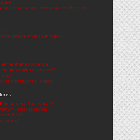
ejáveis!
email com assuntos irrelevantes ou abusivos!
os?
nha Lista de Amigos e Inimigos?
ou em nenhuma ocorrência?
u em uma página em branco!?
dores?
prias Mensagens e Tópicos?
dores
re Marcadores e Observação?
car um Tópico específico?
específico?
scrições?