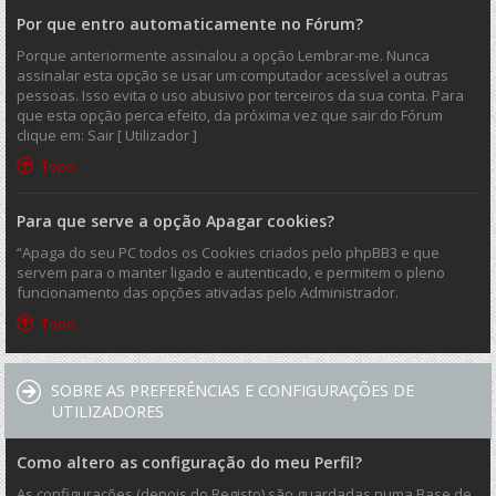
Por que entro automaticamente no Fórum?
Porque anteriormente assinalou a opção Lembrar-me. Nunca
assinalar esta opção se usar um computador acessível a outras
pessoas. Isso evita o uso abusivo por terceiros da sua conta. Para
que esta opção perca efeito, da próxima vez que sair do Fórum
clique em: Sair [ Utilizador ]
Topo
Para que serve a opção Apagar cookies?
“Apaga do seu PC todos os Cookies criados pelo phpBB3 e que
servem para o manter ligado e autenticado, e permitem o pleno
funcionamento das opções ativadas pelo Administrador.
Topo
SOBRE AS PREFERÊNCIAS E CONFIGURAÇÕES DE
UTILIZADORES
Como altero as configuração do meu Perfil?
As configurações (depois do Registo) são guardadas numa Base de