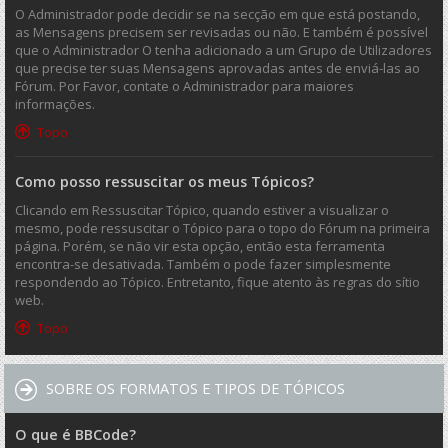
O Administrador pode decidir se na secção em que está postando,
as Mensagens precisem ser revisadas ou não. E também é possível
que o Administrador O tenha adicionado a um Grupo de Utilizadores
que precise ter suas Mensagens aprovadas antes de enviá-las ao
Fórum. Por Favor, contate o Administrador para maiores
informações.
Topo
Como posso ressuscitar os meus Tópicos?
Clicando em Ressuscitar Tópico, quando estiver a visualizar o
mesmo, pode ressuscitar o Tópico para o topo do Fórum na primeira
página. Porém, se não vir esta opção, então esta ferramenta
encontra-se desativada. Também o pode fazer simplesmente
respondendo ao Tópico. Entretanto, fique atento às regras do sítio
web.
Topo
SOBRE OS FORMATOS E TIPOS DE TÓPICOS
O que é BBCode?