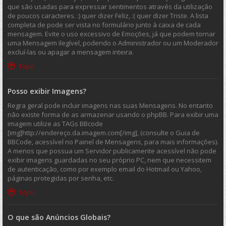
que são usadas para expressar sentimentos através da utilização
de poucos caracteres. :) quer dizer Feliz, :( quer dizer Triste. A lista
completa de pode ser vista no formulário junto à caixa de cada
mensagem. Evite o uso excessivo de Emoções, já que podem tornar
uma Mensagem ilegível, podendo o Administrador ou um Moderador
excluí-las ou apagar a mensagem inteira.
Topo
Posso exibir Imagens?
Regra geral pode incluir imagens nas suas Mensagens. No entanto
não existe forma de as armazenar usando o phpBB. Para exibir uma
imagem utilize as TAGs BBcode
[img]http://endereço.da.imagem.com[/img], (consulte o Guia de
BBCode, acessível no Painel de Mensagens, para mais informações).
A menos que possua um Servidor publicamente acessível não pode
exibir imagens guardadas no seu próprio PC, nem que necessitem
de autenticação, como por exemplo email do Hotmail ou Yahoo,
páginas protegidas por senha, etc.
Topo
O que são Anúncios Globais?