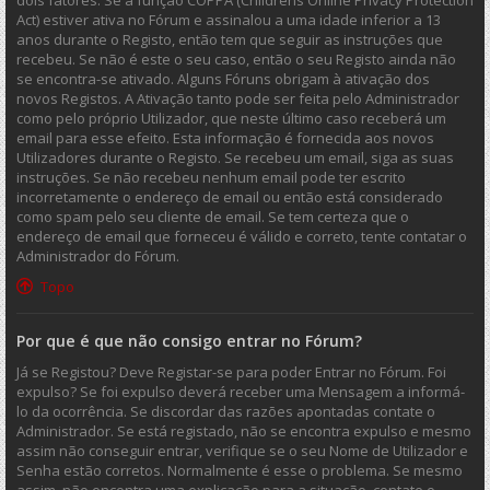
dois fatores. Se a função COPPA (Childrens Online Privacy Protection
Act) estiver ativa no Fórum e assinalou a uma idade inferior a 13
anos durante o Registo, então tem que seguir as instruções que
recebeu. Se não é este o seu caso, então o seu Registo ainda não
se encontra-se ativado. Alguns Fóruns obrigam à ativação dos
novos Registos. A Ativação tanto pode ser feita pelo Administrador
como pelo próprio Utilizador, que neste último caso receberá um
email para esse efeito. Esta informação é fornecida aos novos
Utilizadores durante o Registo. Se recebeu um email, siga as suas
instruções. Se não recebeu nenhum email pode ter escrito
incorretamente o endereço de email ou então está considerado
como spam pelo seu cliente de email. Se tem certeza que o
endereço de email que forneceu é válido e correto, tente contatar o
Administrador do Fórum.
Topo
Por que é que não consigo entrar no Fórum?
Já se Registou? Deve Registar-se para poder Entrar no Fórum. Foi
expulso? Se foi expulso deverá receber uma Mensagem a informá-
lo da ocorrência. Se discordar das razões apontadas contate o
Administrador. Se está registado, não se encontra expulso e mesmo
assim não conseguir entrar, verifique se o seu Nome de Utilizador e
Senha estão corretos. Normalmente é esse o problema. Se mesmo