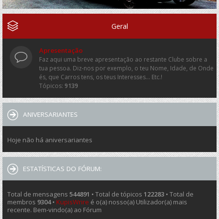
Geral
Apresentação
Faz aqui uma breve apresentação ao restante Clube sobre a
tua pessoa. Diz-nos por exemplo, o teu Nome, Idade, de Onde
és, que Carros tens, os teus Interesses... Etc.!
Tópicos:
9139
ANIVERSARIANTES
Hoje não há aniversariantes
ESTATÍSTICAS DO FÓRUM:
Total de mensagens
544891
• Total de tópicos
122283
• Total de
membros
9304
•
KupisWrire
é o(a) nosso(a) Utilizador(a) mais
recente. Bem-vindo(a) ao Fórum