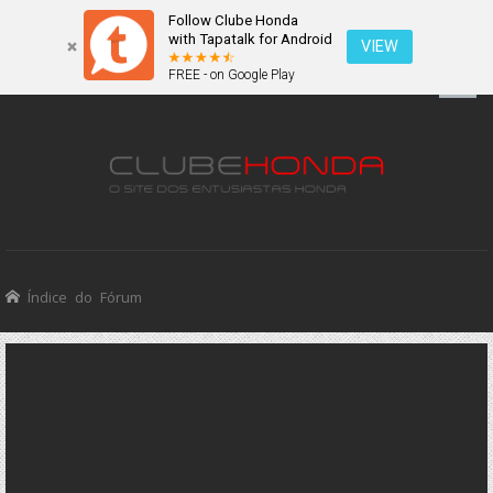
Follow Clube Honda
with Tapatalk for Android
VIEW
FREE - on Google Play
Índice do Fórum