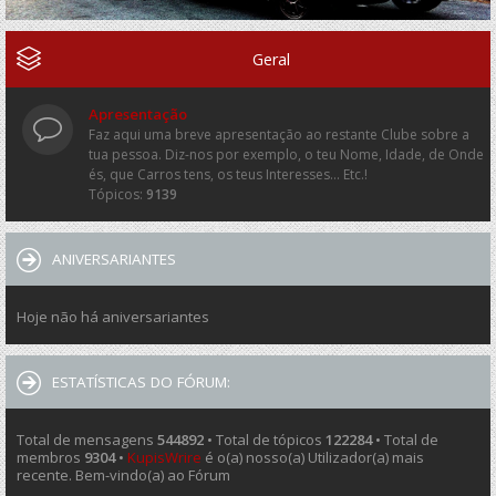
Geral
Apresentação
Faz aqui uma breve apresentação ao restante Clube sobre a
tua pessoa. Diz-nos por exemplo, o teu Nome, Idade, de Onde
és, que Carros tens, os teus Interesses... Etc.!
Tópicos:
9139
ANIVERSARIANTES
Hoje não há aniversariantes
ESTATÍSTICAS DO FÓRUM:
Total de mensagens
544892
• Total de tópicos
122284
• Total de
membros
9304
•
KupisWrire
é o(a) nosso(a) Utilizador(a) mais
recente. Bem-vindo(a) ao Fórum