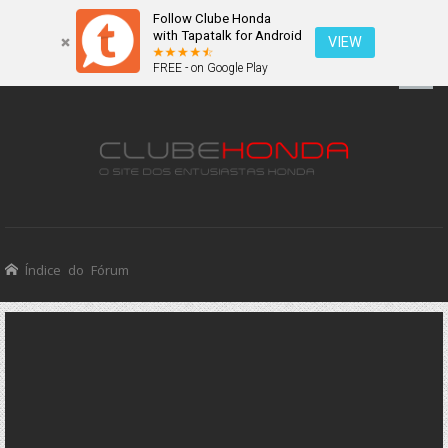
Follow Clube Honda
with Tapatalk for Android
VIEW
FREE - on Google Play
Índice do Fórum