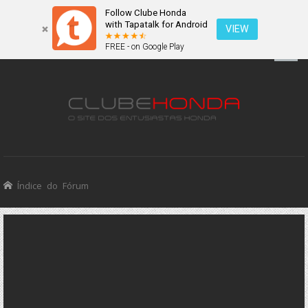
Follow Clube Honda
with Tapatalk for Android
VIEW
FREE - on Google Play
Índice do Fórum