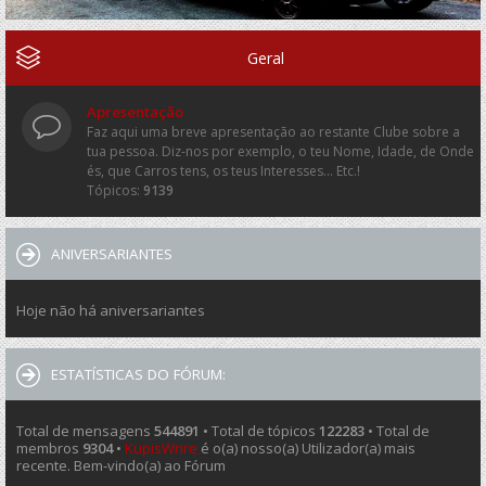
Geral
Apresentação
Faz aqui uma breve apresentação ao restante Clube sobre a
tua pessoa. Diz-nos por exemplo, o teu Nome, Idade, de Onde
és, que Carros tens, os teus Interesses... Etc.!
Tópicos:
9139
ANIVERSARIANTES
Hoje não há aniversariantes
ESTATÍSTICAS DO FÓRUM:
Total de mensagens
544891
• Total de tópicos
122283
• Total de
membros
9304
•
KupisWrire
é o(a) nosso(a) Utilizador(a) mais
recente. Bem-vindo(a) ao Fórum