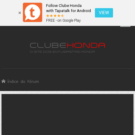
Follow Clube Honda
with Tapatalk for Android
VIEW
FREE - on Google Play
Índice do Fórum