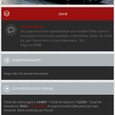
Geral
Apresentação
Faz aqui uma breve apresentação ao restante Clube sobre a
tua pessoa. Diz-nos por exemplo, o teu Nome, Idade, de Onde
és, que Carros tens, os teus Interesses... Etc.!
Tópicos:
9139
ANIVERSARIANTES
Hoje não há aniversariantes
ESTATÍSTICAS DO FÓRUM:
Total de mensagens
544891
• Total de tópicos
122283
• Total de
membros
9304
•
KupisWrire
é o(a) nosso(a) Utilizador(a) mais
recente. Bem-vindo(a) ao Fórum