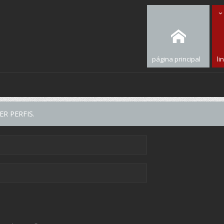
página principal
li
R PERFIS.