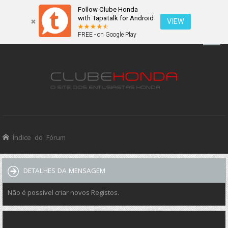
Follow Clube Honda
with Tapatalk for Android
VIEW
FREE - on Google Play
Índice do Fórum
DETALHES DA MENSAGEM
Não é possível criar novos Registos.