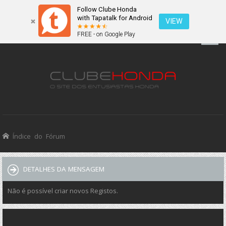
Follow Clube Honda
with Tapatalk for Android
VIEW
FREE - on Google Play
Índice do Fórum
DETALHES DA MENSAGEM
Não é possível criar novos Registos.