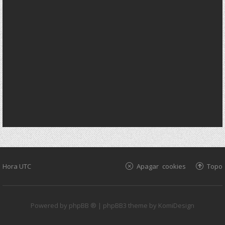
Hora UTC
Apagar cookies
Topo
Powered by
phpBB ®
| phpBB3 theme by
KomiDesign