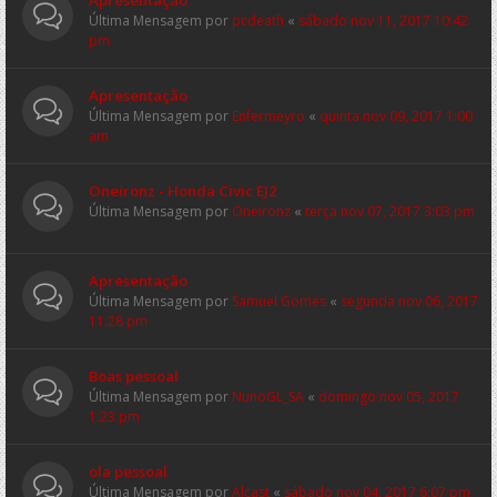
Apresentação
Última Mensagem por
pcdeath
«
sábado nov 11, 2017 10:42
pm
Apresentação
Última Mensagem por
Enfermeyro
«
quinta nov 09, 2017 1:00
am
Oneironz - Honda Civic EJ2
Última Mensagem por
Oneironz
«
terça nov 07, 2017 3:03 pm
Apresentação
Última Mensagem por
Samuel Gomes
«
segunda nov 06, 2017
11:28 pm
Boas pessoal
Última Mensagem por
NunoGL_SA
«
domingo nov 05, 2017
1:23 pm
ola pessoal
Última Mensagem por
Alcast
«
sábado nov 04, 2017 6:07 pm