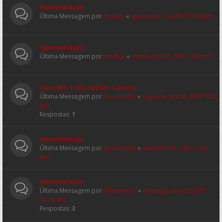
Apresentação
Última Mensagem por
bcasillx
«
quinta dez 14, 2017 12:39 pm
Apresentação
Última Mensagem por
ers49_k
«
quinta dez 07, 2017 1:00 pm
Civic Ek3 1.5ils Sedan - Latonis
Última Mensagem por
mcarrondo
«
segunda dez 04, 2017 7:02
pm
Respostas:
1
Apresentação
Última Mensagem por
mcarrondo
«
sexta dez 01, 2017 7:50
pm
Apresentação
Última Mensagem por
Enfermeyro
«
domingo nov 26, 2017
12:20 am
Respostas:
3