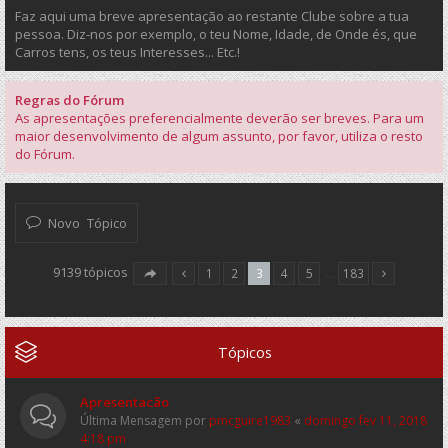
Faz aqui uma breve apresentação ao restante Clube sobre a tua
pessoa. Diz-nos por exemplo, o teu Nome, Idade, de Onde és, que
Carros tens, os teus Interesses... Etc.!
Regras do Fórum
As apresentações preferencialmente deverão ser breves. Para um
maior desenvolvimento de algum assunto, por favor, utiliza o resto
do Fórum.
Novo Tópico
9139 tópicos
1
2
3
4
5
…
183
Tópicos
Apresentacão
Última Mensagem por
pmcguire1983
«
domingo fev 11, 2018
4:18 pm