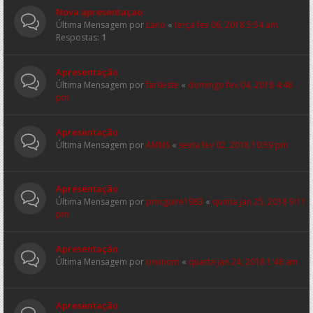
Nova apresentaçao
Última Mensagem por
Lano
«
terça fev 06, 2018 5:54 am
Respostas:
1
Apresentação
Última Mensagem por
far0este
«
domingo fev 04, 2018 4:48
pm
Apresentação
Última Mensagem por
AMMS
«
sexta fev 02, 2018 10:59 pm
Apresentação
Última Mensagem por
pmcguire1983
«
quinta jan 25, 2018 9:11
pm
Apresentação
Última Mensagem por
onunom
«
quarta jan 24, 2018 1:48 am
Apresentação