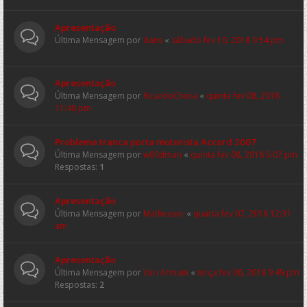
Apresentação
Última Mensagem por
dans
«
sábado fev 10, 2018 9:54 pm
Apresentação
Última Mensagem por
RicardoChora
«
quinta fev 08, 2018
11:40 pm
Problema tranca porta motorista Accord 2007
Última Mensagem por
w00dman
«
quinta fev 08, 2018 5:07 pm
Respostas:
1
Apresentação
Última Mensagem por
Matheusur
«
quarta fev 07, 2018 12:31
am
Apresentação
Última Mensagem por
Yuri Armani
«
terça fev 06, 2018 9:49 pm
Respostas:
2