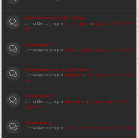
Mais um que gosta de Hondas
Última Mensagem por
Jorge Sequeira
«
sexta nov 03, 2017 3:53
pm
Apresentação
Última Mensagem por
cy-gor
«
segunda out 30, 2017 1:06 pm
Apresentação do amigo Balasteiro
Última Mensagem por
Balasteiro
«
domingo out 29, 2017 3:43
am
Apresentaçao
Última Mensagem por
Filipepintort
«
domingo out 29, 2017
12:45 am
Apresentação
Última Mensagem por
Correia
«
sábado out 28, 2017 10:02 pm