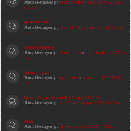
Última Mensagem por
pedromrsilva
«
segunda jan 22, 2018
8:42 pm
Apresentação
Última Mensagem por
Henriklklkl
«
quarta jan 17, 2018 12:33
pm
Honda não pega
Última Mensagem por
Hondamata
«
segunda jan 15, 2018 7:07
pm
apresentação
Última Mensagem por
joaoabilio
«
sábado jan 13, 2018 11:34
pm
Apresentação do meu Ej8 Coupe VTEC 1.6!
Última Mensagem por
rfcc93
«
quarta jan 10, 2018 5:15 pm
Hello!
Última Mensagem por
jpl
«
quarta dez 27, 2017 12:00 pm