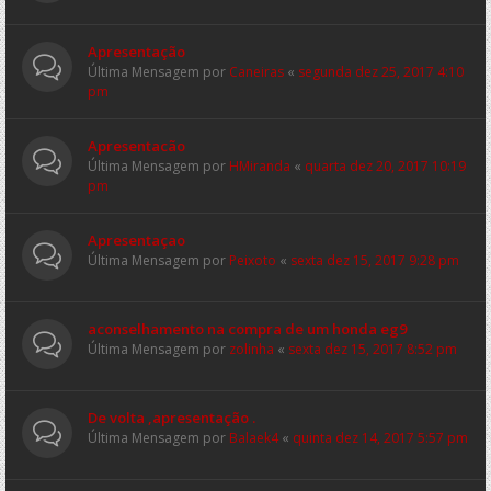
Apresentação
Última Mensagem por
Caneiras
«
segunda dez 25, 2017 4:10
pm
Apresentacão
Última Mensagem por
HMiranda
«
quarta dez 20, 2017 10:19
pm
Apresentaçao
Última Mensagem por
Peixoto
«
sexta dez 15, 2017 9:28 pm
aconselhamento na compra de um honda eg9
Última Mensagem por
zolinha
«
sexta dez 15, 2017 8:52 pm
De volta ,apresentação .
Última Mensagem por
Balaek4
«
quinta dez 14, 2017 5:57 pm