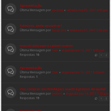
Apresentação
Última Mensagem por
yvicente
«
sábado nov 25, 2017 4:05 pm
Adesivos, onde encontrar?
Última Mensagem por
Diogo Dre
«
sexta nov 17, 2017 5:06 pm
meu vti esta com o ralenti incerto
Última Mensagem por
Civic
«
segunda nov 13, 2017 8:35 pm
Respostas:
16
1
2
Apresentação
Última Mensagem por
Civic
«
segunda nov 13, 2017 8:28 pm
Respostas:
1
Vou comprar um Honda Jazz usado e preciso de ajuda!
Última Mensagem por
civismo
«
segunda nov 13, 2017 7:20 pm
Respostas:
19
1
2