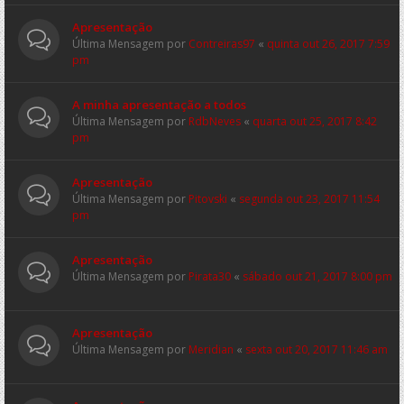
Apresentação
Última Mensagem por
Contreiras97
«
quinta out 26, 2017 7:59
pm
A minha apresentação a todos
Última Mensagem por
RdbNeves
«
quarta out 25, 2017 8:42
pm
Apresentação
Última Mensagem por
Pitovski
«
segunda out 23, 2017 11:54
pm
Apresentação
Última Mensagem por
Pirata30
«
sábado out 21, 2017 8:00 pm
Apresentação
Última Mensagem por
Meridian
«
sexta out 20, 2017 11:46 am