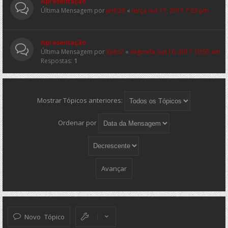
Apresentação
Última Mensagem por
jerb23
«
terça out 17, 2017 7:23 pm
Apresentação
Última Mensagem por
Xpto2
«
segunda out 16, 2017 10:55 am
Respostas:
1
Mostrar Tópicos anteriores:
Ordenar por
Novo Tópico