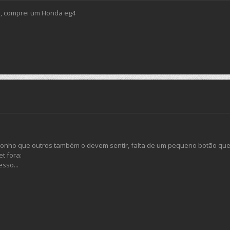
e , comprei um Honda eg4
suponho que outros também o devem sentir, falta de um pequeno botão q
et fora:
sso...