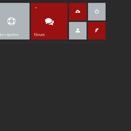
nks rápidos
fórum