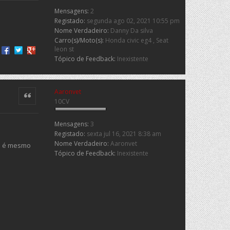
Mensagens:
2
Registado:
segunda ago 02, 2021 10:55 pm
Nome Verdadeiro:
Danny Da silva
Carro(s)/Moto(s):
Honda civic eg4 , Seat
Share on Facebook
Share on Twitter
Share on Google+
leon st
Tópico de Feedback:
Inexistente
Aaronvet
Citar
10CV
Mensagens:
3
Registado:
sexta jul 16, 2021 8:38 am
Nome Verdadeiro:
Aaronvet
ue é mesmo
Tópico de Feedback:
Inexistente