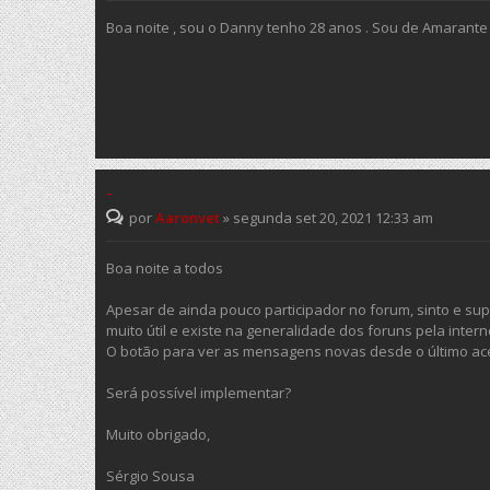
Boa noite , sou o Danny tenho 28 anos . Sou de Amarant
-
por
Aaronvet
»
segunda set 20, 2021 12:33 am
Boa noite a todos
Apesar de ainda pouco participador no forum, sinto e 
muito útil e existe na generalidade dos foruns pela intern
O botão para ver as mensagens novas desde o último ace
Será possível implementar?
Muito obrigado,
Sérgio Sousa