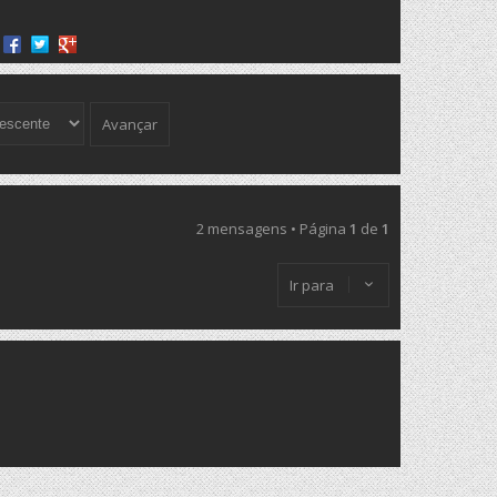
Share on Facebook
Share on Twitter
Share on Google+
2 mensagens • Página
1
de
1
Ir para