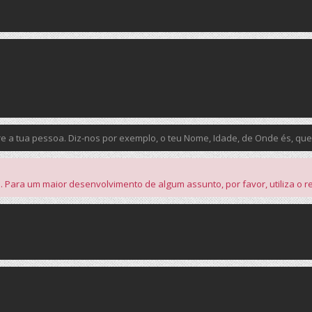
a tua pessoa. Diz-nos por exemplo, o teu Nome, Idade, de Onde és, que Car
Para um maior desenvolvimento de algum assunto, por favor, utiliza o r