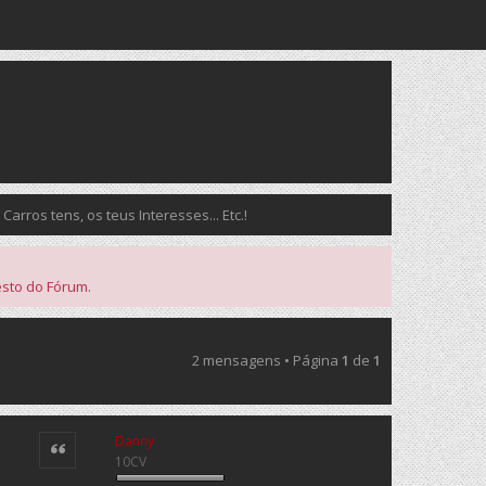
ros tens, os teus Interesses... Etc.!
esto do Fórum.
2 mensagens • Página
1
de
1
Danny
Citar
10CV