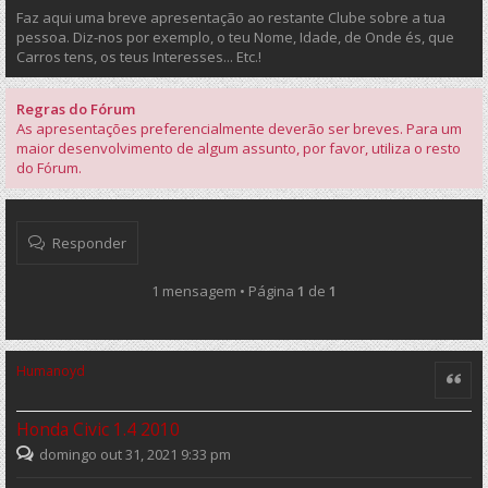
Faz aqui uma breve apresentação ao restante Clube sobre a tua
pessoa. Diz-nos por exemplo, o teu Nome, Idade, de Onde és, que
Carros tens, os teus Interesses... Etc.!
Regras do Fórum
As apresentações preferencialmente deverão ser breves. Para um
maior desenvolvimento de algum assunto, por favor, utiliza o resto
do Fórum.
Responder
1 mensagem • Página
1
de
1
Humanoyd
Citar
Honda Civic 1.4 2010
domingo out 31, 2021 9:33 pm