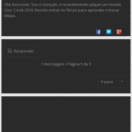
Olá, boa noite. Sou o Gonçalo, e recentemente adquiri um Honda
Civic 1.4 de 2010. Resolvi entrar no fórum para aprender e trocar
idéias.
Share on Facebook
Share on Twit
Share o
Responder
1 mensagem • Página
1
de
1
Ir para