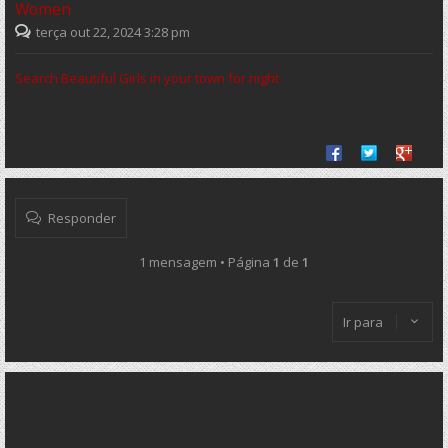
Women
terça out 22, 2024 3:28 pm
Search Beautiful Girls in your town for night
Share on Facebook
Share on Twit
Share o
Responder
1 mensagem • Página
1
de
1
Ir para