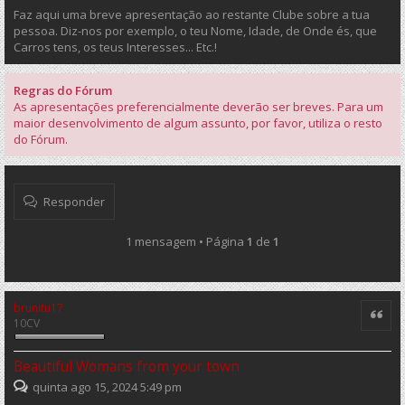
Faz aqui uma breve apresentação ao restante Clube sobre a tua
pessoa. Diz-nos por exemplo, o teu Nome, Idade, de Onde és, que
Carros tens, os teus Interesses... Etc.!
Regras do Fórum
As apresentações preferencialmente deverão ser breves. Para um
maior desenvolvimento de algum assunto, por favor, utiliza o resto
do Fórum.
Responder
1 mensagem • Página
1
de
1
brunitu17
Citar
10CV
Beautiful Womans from your town
quinta ago 15, 2024 5:49 pm